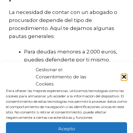
La necesidad de contar con un abogado o
procurador depende del tipo de
procedimiento. Aquí te dejamos algunas
pautas generales:
Para deudas menores a 2.000 euros,
puedes defenderte por ti mismo.
Para deudas mayores o juicios
Gestionar el
ordinarios, es recomendable contar
Consentimiento de las
Cookies
con abogado y procurador.
Para ofrecer las mejores experiencias, utilizamos tecnologías como las
cookies para almacenar y/o acceder a la información del dispositivo. El
Incluso si no es obligatorio, obtener
consentimiento de estas tecnologías nos permitirá procesar datos como
el comportamiento de navegación o las identificaciones únicas en este
asesoramiento legal es una opción
sitio. No consentir o retirar el consentimiento, puede afectar
inteligente, ya que un abogado puede
negativamente a ciertas características y funciones.
ayudarte a identificar errores que podrían
Acepto
ser fundamentales en tu defensa.