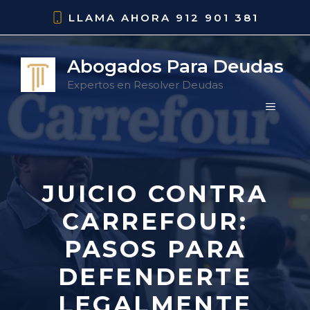
Saltar
LLAMA AHORA
912 901 381
al
contenido
Abogados Para Deudas
Expertos en Resolver Deudas
MENÚ
JUICIO CONTRA
CARREFOUR:
PASOS PARA
DEFENDERTE
LEGALMENTE