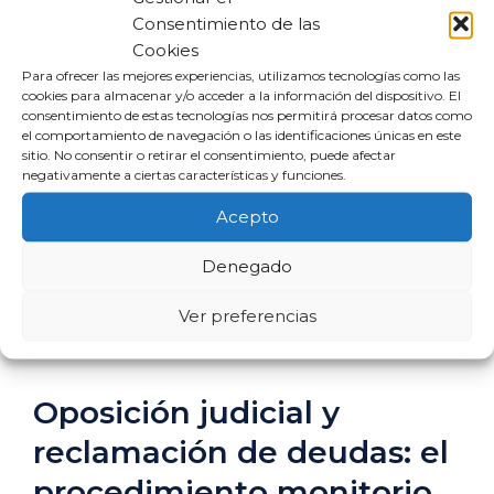
había prescrito.
Consentimiento de las
Cookies
Verifica si la deuda ha prescrito
.
Para ofrecer las mejores experiencias, utilizamos tecnologías como las
Muchas de las deudas que adquiere
cookies para almacenar y/o acceder a la información del dispositivo. El
Intrum son antiguas y no exigibles.
consentimiento de estas tecnologías nos permitirá procesar datos como
el comportamiento de navegación o las identificaciones únicas en este
Consulta con un abogado
sitio. No consentir o retirar el consentimiento, puede afectar
especializado
. Asegúrate de contar
negativamente a ciertas características y funciones.
con asesoría legal que conozca los
Acepto
procedimientos de deuda y
reclamación.
Denegado
Ver preferencias
Estos pasos te ayudarán a manejar la
situación con mayor confianza y seguridad.
Oposición judicial y
reclamación de deudas: el
procedimiento monitorio