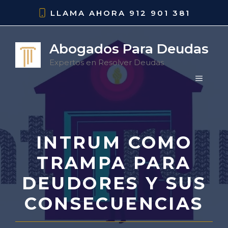
Saltar
LLAMA AHORA
912 901 381
al
contenido
Abogados Para Deudas
Expertos en Resolver Deudas
MENÚ
INTRUM COMO
TRAMPA PARA
DEUDORES Y SUS
CONSECUENCIAS