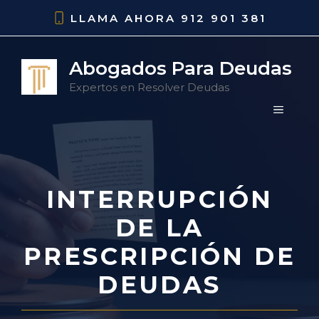
Saltar
LLAMA AHORA
912 901 381
al
contenido
Abogados Para Deudas
Expertos en Resolver Deudas
MENÚ
INTERRUPCIÓN
DE LA
PRESCRIPCIÓN DE
DEUDAS