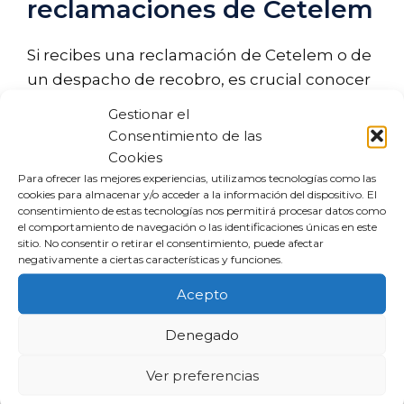
reclamaciones de Cetelem
Si recibes una reclamación de Cetelem o de
un despacho de recobro, es crucial conocer
tus opciones legales. Algunas estrategias
Gestionar el
efectivas incluyen:
Consentimiento de las
Cookies
Oposición al monitorio
: Tienes un
Para ofrecer las mejores experiencias, utilizamos tecnologías como las
cookies para almacenar y/o acceder a la información del dispositivo. El
plazo de 20 días hábiles para
consentimiento de estas tecnologías nos permitirá procesar datos como
presentar alegaciones si recibes un
el comportamiento de navegación o las identificaciones únicas en este
sitio. No consentir o retirar el consentimiento, puede afectar
requerimiento judicial.
negativamente a ciertas características y funciones.
Revisión del contrato
: Es posible
Acepto
identificar cláusulas abusivas en tus
préstamos o tarjetas revolving que
Denegado
puedan ser impugnadas.
Verificación de legitimación
: El
Ver preferencias
nuevo acreedor debe demostrar