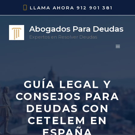
Saltar
LLAMA AHORA
912 901 381
al
contenido
Abogados Para Deudas
Expertos en Resolver Deudas
MENÚ
GUÍA LEGAL Y
CONSEJOS PARA
DEUDAS CON
CETELEM EN
ESPAÑA