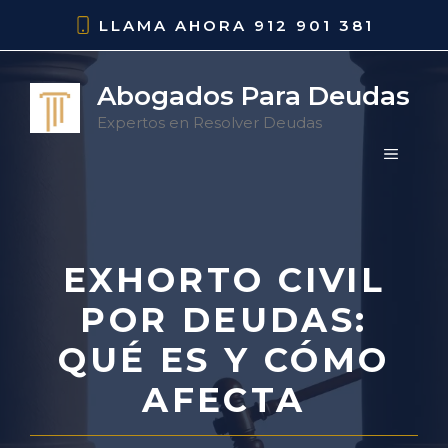
Saltar
LLAMA AHORA
912 901 381
al
contenido
Abogados Para Deudas
Expertos en Resolver Deudas
MENÚ
EXHORTO CIVIL
POR DEUDAS:
QUÉ ES Y CÓMO
AFECTA