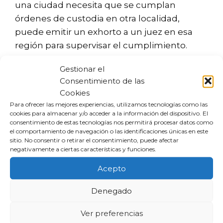
una ciudad necesita que se cumplan
órdenes de custodia en otra localidad,
puede emitir un exhorto a un juez en esa
región para supervisar el cumplimiento.
Gestionar el
Este proceso ayuda a:
Consentimiento de las
Cookies
Proteger los derechos de los menores
Para ofrecer las mejores experiencias, utilizamos tecnologías como las
involucrados.
cookies para almacenar y/o acceder a la información del dispositivo. El
consentimiento de estas tecnologías nos permitirá procesar datos como
Facilitar la resolución de conflictos
el comportamiento de navegación o las identificaciones únicas en este
familiares en distintas jurisdicciones.
sitio. No consentir o retirar el consentimiento, puede afectar
negativamente a ciertas características y funciones.
Fortalecer el cumplimiento de las
resoluciones judiciales.
Acepto
Exhorto laboral y su
Denegado
aplicación
Ver preferencias