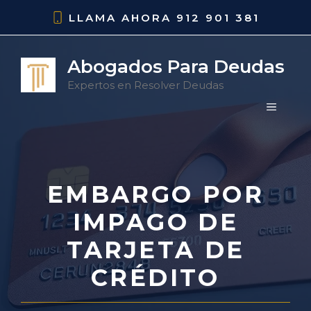
Saltar
LLAMA AHORA
912 901 381
al
contenido
Abogados Para Deudas
Expertos en Resolver Deudas
MENÚ
EMBARGO POR
IMPAGO DE
TARJETA DE
CRÉDITO