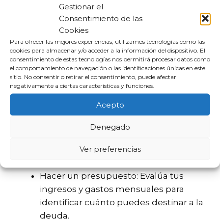
Gestionar el
la legislación local, pero generalmente
Consentimiento de las
pueden oscilar entre el 20% y el 50% del
Cookies
salario neto.
Para ofrecer las mejores experiencias, utilizamos tecnologías como las
cookies para almacenar y/o acceder a la información del dispositivo. El
consentimiento de estas tecnologías nos permitirá procesar datos como
Cómo pagar una deuda de
el comportamiento de navegación o las identificaciones únicas en este
sitio. No consentir o retirar el consentimiento, puede afectar
tarjeta de crédito
negativamente a ciertas características y funciones.
Acepto
Si te encuentras en una situación de
impago, es esencial tomar medidas
Denegado
proactivas. Aquí hay algunas estrategias
Ver preferencias
efectivas:
Hacer un presupuesto: Evalúa tus
ingresos y gastos mensuales para
identificar cuánto puedes destinar a la
deuda.