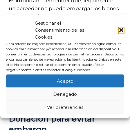
Es importante entender que, legalmente,
un acreedor no puede embargar los bienes
o ingresos de una persona que no es
Gestionar el
responsable de la deuda. Sin embargo, en
Consentimiento de las
ocasiones, pueden surgir confusiones,
Cookies
especialmente si se comparte un contrato o
Para ofrecer las mejores experiencias, utilizamos tecnologías como las
si existe una responsabilidad conjunta en un
cookies para almacenar y/o acceder a la información del dispositivo. El
consentimiento de estas tecnologías nos permitirá procesar datos como
arrendamiento.
el comportamiento de navegación o las identificaciones únicas en este
sitio. No consentir o retirar el consentimiento, puede afectar
negativamente a ciertas características y funciones.
En estos casos, el afectado debe demostrar
su falta de responsabilidad en la deuda. Es
Acepto
recomendable contar con asesoría legal
Denegado
para manejar estas situaciones y evitar que
se tomen acciones inadecuadas.
Ver preferencias
Donación para evitar
embargo