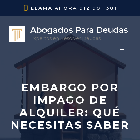
Saltar
LLAMA AHORA
912 901 381
al
contenido
Abogados Para Deudas
Expertos en Resolver Deudas
MENÚ
EMBARGO POR
IMPAGO DE
ALQUILER: QUÉ
NECESITAS SABER