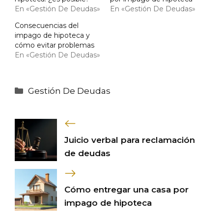
En «Gestión De Deudas»
En «Gestión De Deudas»
Consecuencias del
impago de hipoteca y
cómo evitar problemas
En «Gestión De Deudas»
Categorías
Gestión De Deudas
Juicio verbal para reclamación
de deudas
Cómo entregar una casa por
impago de hipoteca