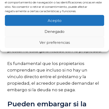
el comportamiento de navegación o las identificaciones únicas en este
sitio. No consentir o retirar el consentimiento, puede afectar
Los préstamos personales son otro tipo de
negativamente a ciertas características y funciones.
deuda que puede resultar en el embargo
Acepto
de una vivienda. Si un deudor no paga un
préstamo personal, el prestamista puede
Denegado
solicitar un embargo a través de los
Ver preferencias
tribunales. Esto es especialmente cierto si el
préstamo está garantizado con la propiedad.
Es fundamental que los propietarios
comprendan que incluso si no hay un
vínculo directo entre el préstamo y la
propiedad, el acreedor puede demandar el
embargo si la deuda no se paga.
Pueden embargar si la