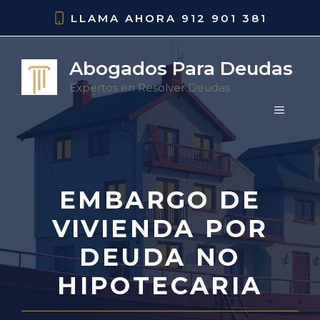
Saltar
LLAMA AHORA
912 901 381
al
contenido
Abogados Para Deudas
Expertos en Resolver Deudas
MENÚ
EMBARGO DE
VIVIENDA POR
DEUDA NO
HIPOTECARIA