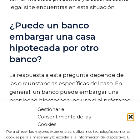
legal si te encuentras en esta situación.
¿Puede un banco
embargar una casa
hipotecada por otro
banco?
La respuesta a esta pregunta depende de
las circunstancias específicas del caso. En
general, un banco puede embargar una
propiedad hipotecada incluso si el préstamo
original fue otorgado por otra entidad. Esto
Gestionar el
Consentimiento de las
es posible si el nuevo banco ha adquirido los
Cookies
derechos de la hipoteca o si existe una
Para ofrecer las mejores experiencias, utilizamos tecnologías como las
deuda adicional que no se ha saldado.
cookies para almacenar y/o acceder a la información del dispositivo. El