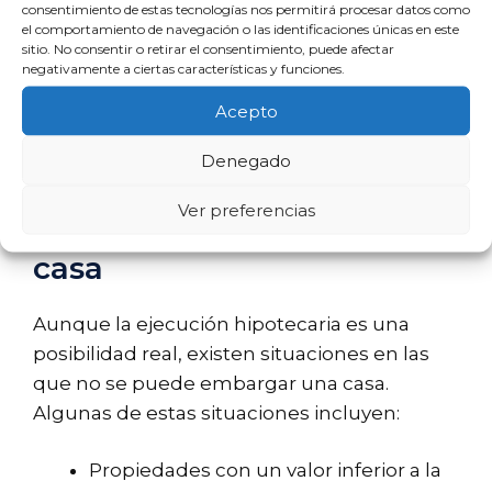
consentimiento de estas tecnologías nos permitirá procesar datos como
el comportamiento de navegación o las identificaciones únicas en este
Sin embargo, el procedimiento de embargo
sitio. No consentir o retirar el consentimiento, puede afectar
debe seguir los pasos legales establecidos y
negativamente a ciertas características y funciones.
puede estar sujeto a regulación específica
Acepto
en cada jurisdicción.
Denegado
Situaciones en las que no
Ver preferencias
se puede embargar una
casa
Aunque la ejecución hipotecaria es una
posibilidad real, existen situaciones en las
que no se puede embargar una casa.
Algunas de estas situaciones incluyen:
Propiedades con un valor inferior a la