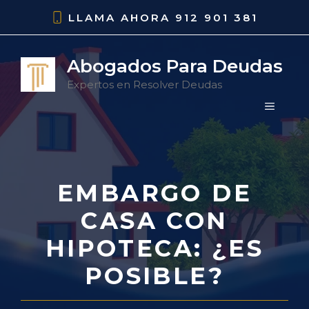
Saltar
LLAMA AHORA
912 901 381
al
contenido
Abogados Para Deudas
Expertos en Resolver Deudas
MENÚ
EMBARGO DE
CASA CON
HIPOTECA: ¿ES
POSIBLE?