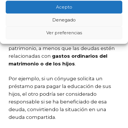
solo?
Acepto
Una pregunta común es si un cónyuge es
Denegado
responsable de las deudas que ha contraído
Ver preferencias
el otro. En el régimen de separación de
bienes, cada uno responde por su propio
patrimonio, a menos que las deudas estén
relacionadas con
gastos ordinarios del
matrimonio o de los hijos
.
Por ejemplo, si un cónyuge solicita un
préstamo para pagar la educación de sus
hijos, el otro podría ser considerado
responsable si se ha beneficiado de esa
deuda, convirtiendo la situación en una
deuda compartida.