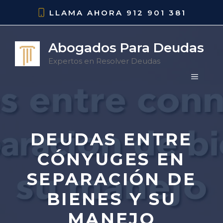
Saltar
LLAMA AHORA
912 901 381
al
contenido
Abogados Para Deudas
Expertos en Resolver Deudas
MENÚ
DEUDAS ENTRE
CÓNYUGES EN
SEPARACIÓN DE
BIENES Y SU
MANEJO