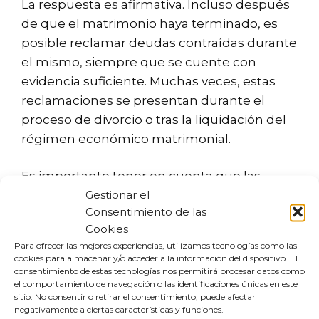
La respuesta es afirmativa. Incluso después
de que el matrimonio haya terminado, es
posible reclamar deudas contraídas durante
el mismo, siempre que se cuente con
evidencia suficiente. Muchas veces, estas
reclamaciones se presentan durante el
proceso de divorcio o tras la liquidación del
régimen económico matrimonial.
Es importante tener en cuenta que las
Gestionar el
sentencias de divorcio pueden incluir
Consentimiento de las
cláusulas que contemplen estas
Cookies
reclamaciones, lo que facilita su proceso.
Para ofrecer las mejores experiencias, utilizamos tecnologías como las
cookies para almacenar y/o acceder a la información del dispositivo. El
¿Qué ocurre con las
consentimiento de estas tecnologías nos permitirá procesar datos como
el comportamiento de navegación o las identificaciones únicas en este
deudas contraídas por uno
sitio. No consentir o retirar el consentimiento, puede afectar
negativamente a ciertas características y funciones.