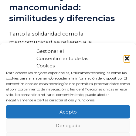
mancomunidad:
similitudes y diferencias
Tanto la solidaridad como la
mancomunidad se refieren a la
participación de múltiples deudores en una
Gestionar el
obligación, pero sus características son
Consentimiento de las
Cookies
diferentes. En la solidaridad, cada deudor
Para ofrecer las mejores experiencias, utilizamos tecnologías como las
puede ser responsable del total de la
cookies para almacenar y/o acceder a la información del dispositivo. El
deuda, mientras que en la mancomunidad,
consentimiento de estas tecnologías nos permitirá procesar datos como
el comportamiento de navegación o las identificaciones únicas en este
la responsabilidad está definida y limitada.
sitio. No consentir o retirar el consentimiento, puede afectar
Comprender estas diferencias es esencial
negativamente a ciertas características y funciones.
para evaluar el riesgo financiero y la gestión
Acepto
de deudas.
Denegado
¿Qué deudas no entran en