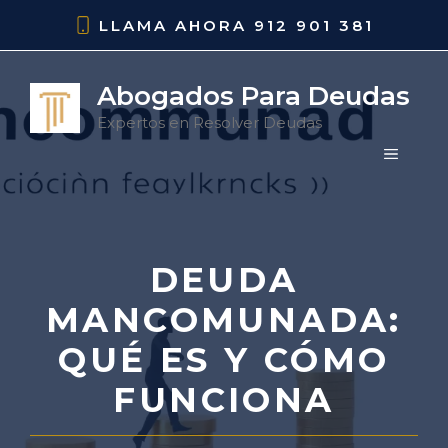
Saltar
LLAMA AHORA
912 901 381
al
contenido
Abogados Para Deudas
Expertos en Resolver Deudas
MENÚ
DEUDA
MANCOMUNADA:
QUÉ ES Y CÓMO
FUNCIONA