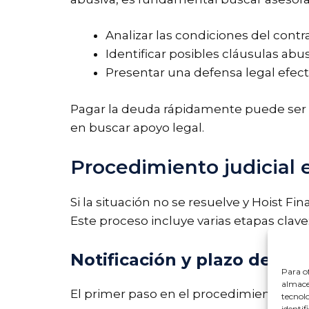
Analizar las condiciones del contra
Identificar posibles cláusulas abus
Presentar una defensa legal efecti
Pagar la deuda rápidamente puede ser 
en buscar apoyo legal.
Procedimiento judicial 
Si la situación no se resuelve y Hoist Fin
Este proceso incluye varias etapas clave
Notificación y plazo de pa
Para of
almacen
El primer paso en el procedimiento judic
tecnol
identif