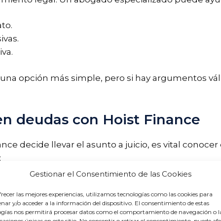
to.
ivas.
va.
una opción más simple, pero si hay argumentos váli
en deudas con Hoist Finance
ance decide llevar el asunto a juicio, es vital conoce
:
Gestionar el Consentimiento de las Cookies
go
recer las mejores experiencias, utilizamos tecnologías como las cookies para
ar y/o acceder a la información del dispositivo. El consentimiento de estas
ial es la notificación al deudor. Esta comunicación e
ogías nos permitirá procesar datos como el comportamiento de navegación o l
icaciones únicas en este sitio. No consentir o retirar el consentimiento, puede af