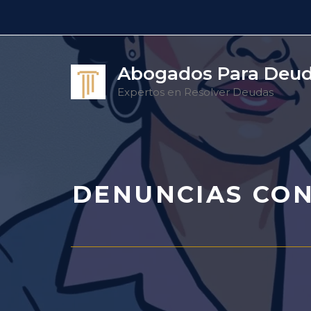
Saltar
al
contenido
Abogados Para Deu
Expertos en Resolver Deudas
DENUNCIAS CON