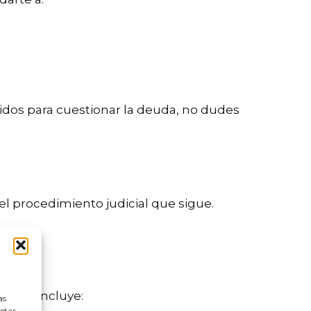
dos para cuestionar la deuda, no dudes
r el procedimiento judicial que sigue.
scrita incluye:
as
ectar