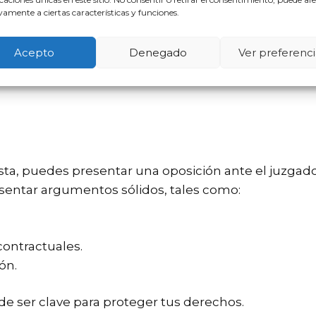
amente a ciertas características y funciones.
e es de 20 días desde la recepción.
Acepto
Denegado
Ver preferenci
. Ignorarla puede resultar en una sentencia desfavora
usta, puedes presentar una oposición ante el juzgad
entar argumentos sólidos, tales como:
contractuales.
ón.
 ser clave para proteger tus derechos.