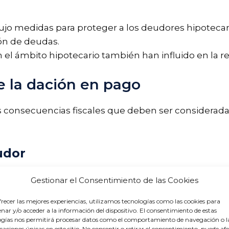
ujo medidas para proteger a los deudores hipotecarios
n de deudas.
 el ámbito hipotecario también han influido en la re
de la dación en pago
 consecuencias fiscales que deben ser considerada
udor
el deudor podría enfrentar una ganancia patrimonia
Gestionar el Consentimiento de las Cookies
tasación del inmueble. Esta ganancia está sujeta al
Im
recer las mejores experiencias, utilizamos tecnologías como las cookies para
ar y/o acceder a la información del dispositivo. El consentimiento de estas
ogías nos permitirá procesar datos como el comportamiento de navegación o l
icaciones únicas en este sitio. No consentir o retirar el consentimiento, puede af