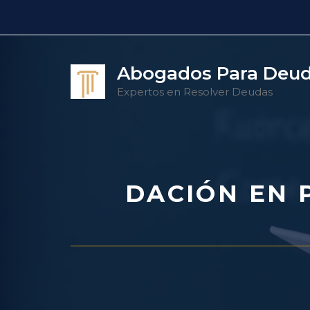
Saltar
al
contenido
Abogados Para Deu
Expertos en Resolver Deudas
DACIÓN EN 