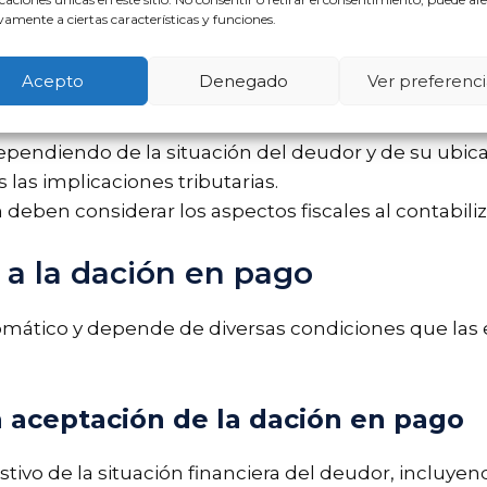
bre la totalidad de la deuda, el deudor podría seg
amente a ciertas características y funciones.
cional.
Acepto
Denegado
Ver preferenci
ributación
ependiendo de la situación del deudor y de su ubica
 las implicaciones tributarias.
deben considerar los aspectos fiscales al contabili
 a la dación en pago
omático y depende de diversas condiciones que las 
a aceptación de la dación en pago
stivo de la situación financiera del deudor, incluyen