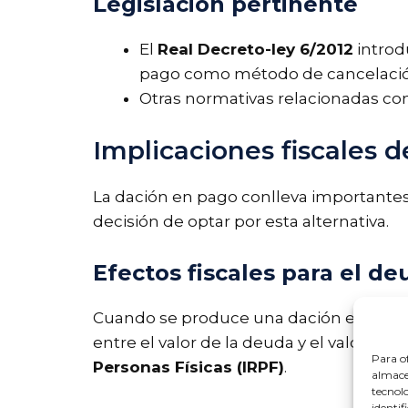
Legislación pertinente
El
Real Decreto-ley 6/2012
introd
pago como método de cancelació
Otras normativas relacionadas con
Implicaciones fiscales 
La dación en pago conlleva importantes
decisión de optar por esta alternativa.
Efectos fiscales para el de
Cuando se produce una dación en pago, 
entre el valor de la deuda y el valor de 
Para of
Personas Físicas (IRPF)
.
almacen
tecnol
identif