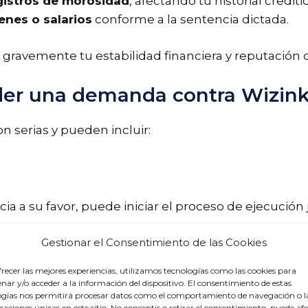
egistros de morosidad
, afectando tu historial creditic
nes o salarios
conforme a la sentencia dictada.
avemente tu estabilidad financiera y reputación cr
der una demanda contra Wizin
n serias y pueden incluir:
 a su favor, puede iniciar el proceso de ejecución ju
 limitando tus ingresos mensuales.
Gestionar el Consentimiento de las Cookies
 lo que puede afectar tu capacidad para realizar pag
recer las mejores experiencias, utilizamos tecnologías como las cookies para
 vehículos
, afectando significativamente tu patrimo
ar y/o acceder a la información del dispositivo. El consentimiento de estas
ogías nos permitirá procesar datos como el comportamiento de navegación o l
icaciones únicas en este sitio. No consentir o retirar el consentimiento, puede af