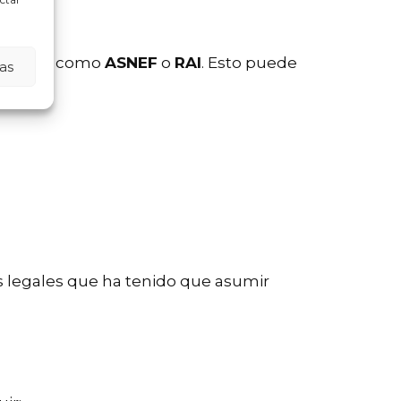
e morosos como
ASNEF
o
RAI
. Esto puede
as
os legales que ha tenido que asumir