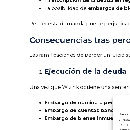
La
inscripción de la deuda en r
La posibilidad de
embargos de bie
Perder esta demanda puede perjudicar gr
Consecuencias tras per
Las ramificaciones de perder un juicio so
Ejecución de la deuda
Una vez que Wizink obtiene una sentencia
Embargo de nómina o pensión
,
Embargo de cuentas bancarias
,
Para of
Embargo de bienes inmuebles o
almacen
tecnol
identif