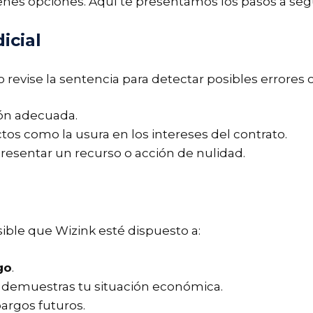
ienes opciones. Aquí te presentamos los pasos a segu
icial
 revise la sentencia para detectar posibles errores 
ción adecuada.
tos como la usura en los intereses del contrato.
resentar un recurso o acción de nulidad.
sible que Wizink esté dispuesto a:
go
.
 demuestras tu situación económica.
argos futuros.