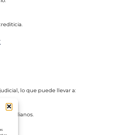
io.
editicia.
k
dicial, lo que puede llevar a:
os cotidianos.
nio.
as
ectar