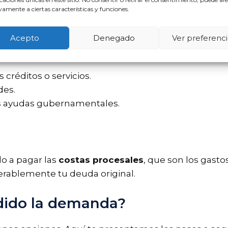
de morosos
amente a ciertas características y funciones.
, es probable que tu nombre sea añadido a listas d
Acepto
Denegado
Ver preferenci
 créditos o servicios.
des.
as ayudas gubernamentales.
do a pagar las
costas procesales
, que son los gast
erablemente tu deuda original.
rdido la demanda?