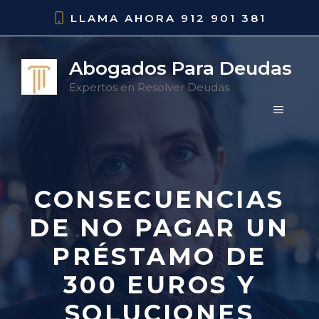
Saltar
LLAMA AHORA
912 901 381
al
contenido
Abogados Para Deudas
Expertos en Resolver Deudas
MENÚ
CONSECUENCIAS
DE NO PAGAR UN
PRÉSTAMO DE
300 EUROS Y
SOLUCIONES