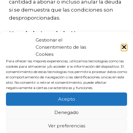
cantidad a abonar o incluso anular la deuda
si se demuestra que las condiciones son
desproporcionadas.
Uso de la Ley de la Usura
Gestionar el
Consentimiento de las
La Ley de la Usura establece que los
Cookies
contratos con tasas de interés excesivas
Para ofrecer las mejores experiencias, utilizamos tecnologías como las
pueden ser nulos. Si consideras que has
cookies para almacenar y/o acceder a la información del dispositivo. El
pagado más intereses que el capital inicial,
consentimiento de estas tecnologías nos permitirá procesar datos como
el comportamiento de navegación o las identificaciones únicas en este
puedes solicitar la devolución de los
sitio. No consentir o retirar el consentimiento, puede afectar
excedentes o la anulación de los intereses
negativamente a ciertas características y funciones.
futuros.
Acepto
Pasos a seguir si estás en
Denegado
un fichero de morosos
Ver preferencias