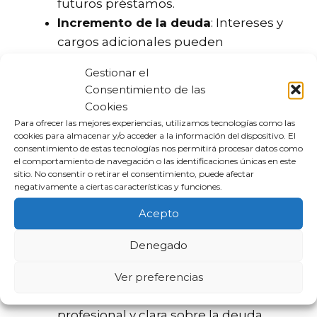
futuros préstamos.
Incremento de la deuda
: Intereses y
cargos adicionales pueden
acumularse si no pagas a tiempo.
Gestionar el
Consentimiento de las
¿Cómo obligar a que me
Cookies
paguen una deuda?
Para ofrecer las mejores experiencias, utilizamos tecnologías como las
cookies para almacenar y/o acceder a la información del dispositivo. El
consentimiento de estas tecnologías nos permitirá procesar datos como
el comportamiento de navegación o las identificaciones únicas en este
Obligar a alguien a pagar una deuda no es
sitio. No consentir o retirar el consentimiento, puede afectar
sencillo, pero hay métodos que puedes
negativamente a ciertas características y funciones.
seguir para aumentar tus posibilidades de
Acepto
éxito. La clave está en actuar con
conocimiento y estrategia.
Denegado
Comunicación clara
: Inicia
Ver preferencias
comunicándote de manera
profesional y clara sobre la deuda.