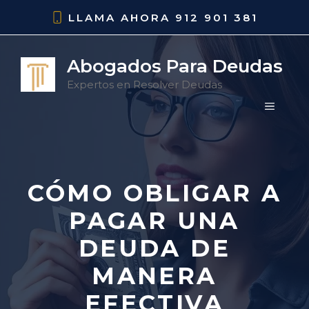
Saltar
LLAMA AHORA
912 901 381
al
contenido
Abogados Para Deudas
Expertos en Resolver Deudas
MENÚ
CÓMO OBLIGAR A
PAGAR UNA
DEUDA DE
MANERA
EFECTIVA