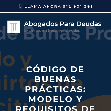
Saltar
LLAMA AHORA
912 901 381
al
contenido
Abogados Para Deudas
Expertos en Resolver Deudas
MENÚ
CÓDIGO DE
BUENAS
PRÁCTICAS:
MODELO Y
REQUISITOS DE