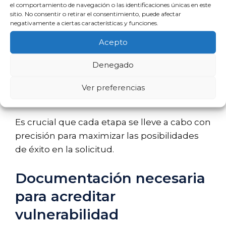
revisará tu caso para determinar si
el comportamiento de navegación o las identificaciones únicas en este
cumples con los requisitos
sitio. No consentir o retirar el consentimiento, puede afectar
negativamente a ciertas características y funciones.
establecidos en el Código.
Propuesta de reestructuración:
Si la
Acepto
solicitud es aceptada, la entidad te
Denegado
presentará un plan de
reestructuración ajustado a tu
Ver preferencias
situación.
Es crucial que cada etapa se lleve a cabo con
precisión para maximizar las posibilidades
de éxito en la solicitud.
Documentación necesaria
para acreditar
vulnerabilidad