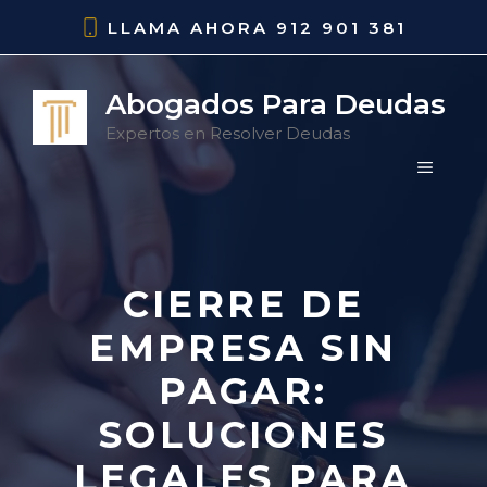
Saltar
LLAMA AHORA
912 901 381
al
contenido
Abogados Para Deudas
Expertos en Resolver Deudas
MENÚ
CIERRE DE
EMPRESA SIN
PAGAR:
SOLUCIONES
LEGALES PARA