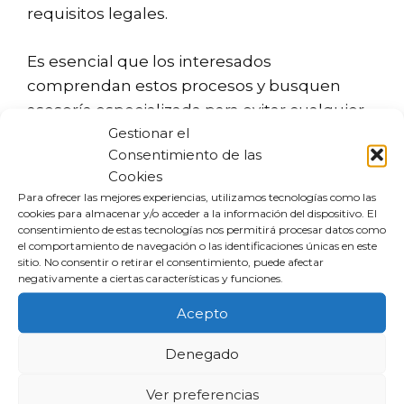
requisitos legales.
Es esencial que los interesados
comprendan estos procesos y busquen
asesoría especializada para evitar cualquier
Gestionar el
riesgo que pueda afectar su futuro
Consentimiento de las
financiero.
Cookies
Para ofrecer las mejores experiencias, utilizamos tecnologías como las
Requisitos y condiciones para
cookies para almacenar y/o acceder a la información del dispositivo. El
consentimiento de estas tecnologías nos permitirá procesar datos como
acogerse a la Ley de Segunda
el comportamiento de navegación o las identificaciones únicas en este
sitio. No consentir o retirar el consentimiento, puede afectar
Oportunidad
negativamente a ciertas características y funciones.
Acepto
La Ley de Segunda Oportunidad no es un
recurso abierto a todos sin condiciones. Para
Denegado
beneficiarte de esta ley, debes cumplir con
ciertos requisitos. Estos son algunos de los
Ver preferencias