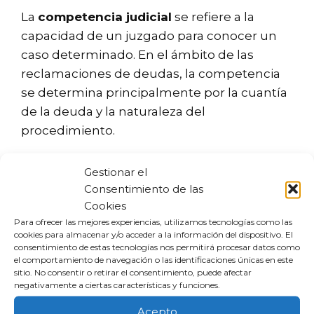
La
competencia judicial
se refiere a la
capacidad de un juzgado para conocer un
caso determinado. En el ámbito de las
reclamaciones de deudas, la competencia
se determina principalmente por la cuantía
de la deuda y la naturaleza del
procedimiento.
Generalmente, las reclamaciones de
Gestionar el
deudas se presentan en:
Consentimiento de las
Cookies
Juzgados de Primera Instancia
: Para
Para ofrecer las mejores experiencias, utilizamos tecnologías como las
cookies para almacenar y/o acceder a la información del dispositivo. El
demandas civiles en general.
consentimiento de estas tecnologías nos permitirá procesar datos como
Juzgados de lo Mercantil
: Cuando la
el comportamiento de navegación o las identificaciones únicas en este
sitio. No consentir o retirar el consentimiento, puede afectar
deuda tiene naturaleza mercantil.
negativamente a ciertas características y funciones.
Juzgados de lo Social
: En casos que
Acepto