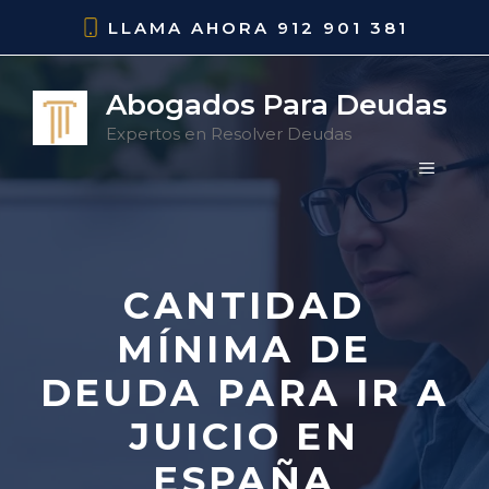
Saltar
LLAMA AHORA
912 901 381
al
contenido
Abogados Para Deudas
Expertos en Resolver Deudas
MENÚ
CANTIDAD
MÍNIMA DE
DEUDA PARA IR A
JUICIO EN
ESPAÑA