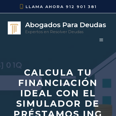
Saltar
LLAMA AHORA
912 901 381
al
contenido
Abogados Para Deudas
Expertos en Resolver Deudas
MENÚ
CALCULA TU
FINANCIACIÓN
IDEAL CON EL
SIMULADOR DE
PRÉSTAMOS ING