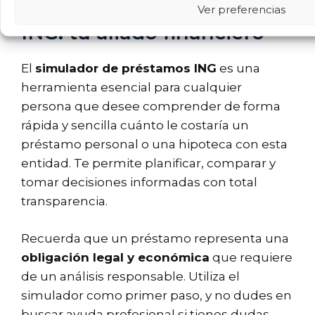
El simulador de préstamos
Ver preferencias
ING: tu aliado financiero
El
simulador de préstamos ING
es una
herramienta esencial para cualquier
persona que desee comprender de forma
rápida y sencilla cuánto le costaría un
préstamo personal o una hipoteca con esta
entidad. Te permite planificar, comparar y
tomar decisiones informadas con total
transparencia.
Recuerda que un préstamo representa una
obligación legal y económica
que requiere
de un análisis responsable. Utiliza el
simulador como primer paso, y no dudes en
buscar ayuda profesional si tienes dudas