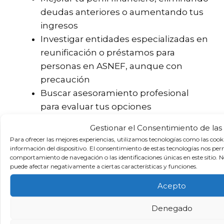
deudas anteriores o aumentando tus
ingresos
Investigar entidades especializadas en
reunificación o préstamos para
personas en ASNEF, aunque con
precaución
Buscar asesoramiento profesional
para evaluar tus opciones
Gestionar el Consentimiento de las
En situaciones de sobreendeudamiento,
Para ofrecer las mejores experiencias, utilizamos tecnologías como las cook
podrías
acogerte a la Ley de Segunda
información del dispositivo. El consentimiento de estas tecnologías nos per
comportamiento de navegación o las identificaciones únicas en este sitio. No
Oportunidad
, que te permite cancelar
puede afectar negativamente a ciertas características y funciones.
deudas bajo ciertas condiciones. Un
Acepto
abogado especializado puede guiarte en
este proceso.
Denegado