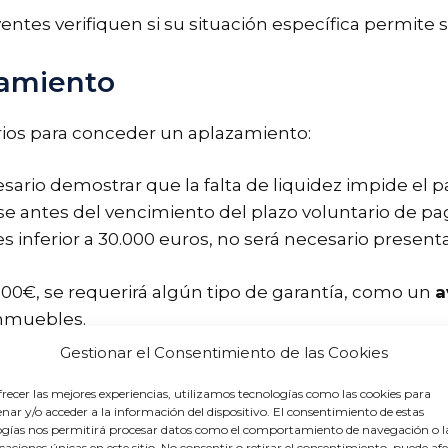
yentes verifiquen si su situación específica permite 
zamiento
erios para conceder un aplazamiento:
sario demostrar que la falta de liquidez impide el p
 antes del vencimiento del plazo voluntario de pa
es inferior a 30.000 euros, no será necesario presenta
000€, se requerirá algún tipo de garantía, como un
a
inmuebles.
Gestionar el Consentimiento de las Cookies
aplazamiento
recer las mejores experiencias, utilizamos tecnologías como las cookies para
ar y/o acceder a la información del dispositivo. El consentimiento de estas
idades para el aplazamiento:
ogías nos permitirá procesar datos como el comportamiento de navegación o l
icaciones únicas en este sitio. No consentir o retirar el consentimiento, puede af