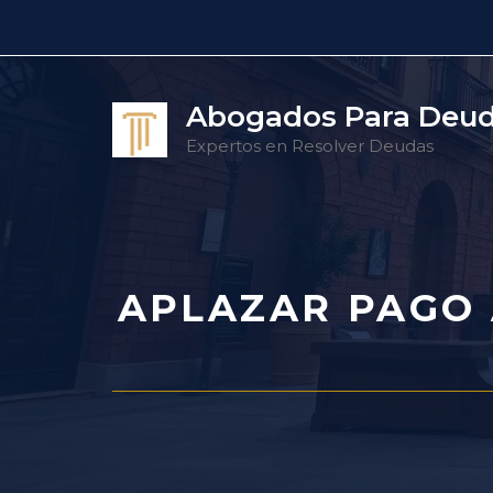
Saltar
al
contenido
Abogados Para Deu
Expertos en Resolver Deudas
APLAZAR PAGO 