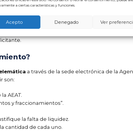
amente a ciertas características y funciones.
 una fecha específica para el pago total de la deuda
calendario de pagos mensuales que se deben cump
Acepto
Denegado
Ver preferenci
ede variar, generalmente oscilando entre
6 y 24 me
icitante.
amiento?
elemática
a través de la sede electrónica de la Agen
ir son:
 la AEAT.
ntos y fraccionamientos”.
ifique la falta de liquidez.
 la cantidad de cada uno.