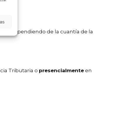
.
lir.
as
ses
, dependiendo de la cuantía de la
cia Tributaria o
presencialmente
en