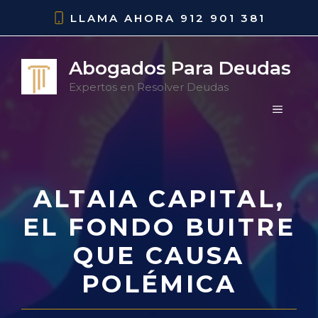
Saltar
LLAMA AHORA
912 901 381
al
contenido
Abogados Para Deudas
Expertos en Resolver Deudas
MENÚ
ALTAIA CAPITAL,
EL FONDO BUITRE
QUE CAUSA
POLÉMICA