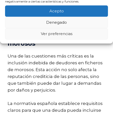
negativamente a ciertas características y funciones.
manifiesto prácticas que pueden ser
Acepto
consideradas ilegales o poco éticas.
Denegado
Demandas por inclusión
Ver preferencias
indebida en ficheros de
morosos
Una de las cuestiones más críticas es la
inclusión indebida de deudores en ficheros
de morosos. Esta acción no solo afecta la
reputación crediticia de las personas, sino
que también puede dar lugar a demandas
por daños y perjuicios.
La normativa española establece requisitos
claros para que una deuda pueda incluirse