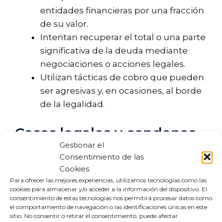
entidades financieras por una fracción
de su valor.
Intentan recuperar el total o una parte
significativa de la deuda mediante
negociaciones o acciones legales.
Utilizan tácticas de cobro que pueden
ser agresivas y, en ocasiones, al borde
de la legalidad.
Casos legales y condenas
Gestionar el
relacionados con Altaia
Consentimiento de las
Capital
Cookies
Para ofrecer las mejores experiencias, utilizamos tecnologías como las
cookies para almacenar y/o acceder a la información del dispositivo. El
Altaia Capital ha enfrentado diversos
consentimiento de estas tecnologías nos permitirá procesar datos como
desafíos legales debido a sus métodos de
el comportamiento de navegación o las identificaciones únicas en este
sitio. No consentir o retirar el consentimiento, puede afectar
cobro. Varios casos han puesto de