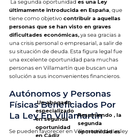
La segunda oportunidad
es una Ley
últimamente introducida en España
, que
tiene como objetivo
contribuir a aquellas
personas que se han visto en graves
dificultades económicas,
ya sea gracias a
una crisis personal o empresarial, a salir de
su situación de deuda. Esta figura legal fue
una excelente oportunidad para muchas
personas en Villamartín que buscan una
solución a sus inconvenientes financieros.
Autónomos y Personas
Un abogado
Físicas Beneficiados Por
especializado
La Ley En Villamartín
Resumiendo , la
en segunda
segunda
oportunidad
Se pueden favorecer en Villamartín de La ley
oportunidad es
en Cádiz