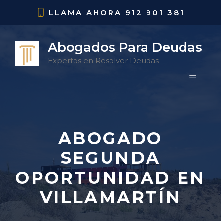
Saltar
LLAMA AHORA
912 901 381
al
contenido
Abogados Para Deudas
Expertos en Resolver Deudas
MENÚ
ABOGADO
SEGUNDA
OPORTUNIDAD EN
VILLAMARTÍN