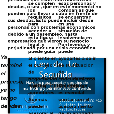
se cumplen
esas personas y
deudas, o sea ,
que en este momento no
los
compañías que
pueden para llevar a cabo en frente de
requisitos
se encuentran
sus deudas
. Esto puede incluir desde
para
en una
personas con problemas económicos
acceder a
situación de
debido a un desempleo, hasta
esta figura
insolvencia en
empresarios que vieron su negocio
legal, y
Pontevedra, y
perjudicado por una crisis económica.
puede guiar
puede
Ya
al cliente en
ayudarles a salir
terminé
el proceso
de su situación
de
de
el
negociación
endeudamiento.
proceso,
Haz clic para aceptar cookies de
con los
Sin embargo ,
marketing y permitir este contenido
ya no
acreedores.
es esencial
tengo
Además ,
contar con el
deudas
puede
asesoramiento
asesorar al
de un abogado