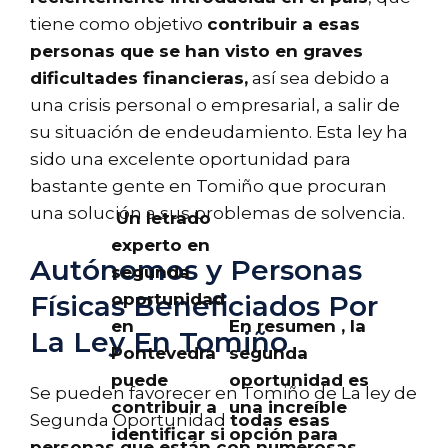
tiene como objetivo
contribuir a esas
personas que se han visto en graves
dificultades financieras,
así sea debido a
una crisis personal o empresarial, a salir de
su situación de endeudamiento. Esta ley ha
sido una excelente oportunidad para
bastante gente en Tomiño que procuran
una solución a sus problemas de solvencia.
Un letrado
experto en
Autónomos y Personas
segunda
oportunidad
Físicas Beneficiados Por
en
En resumen , la
La Ley En Tomiño
Pontevedra
segunda
puede
oportunidad es
Se pueden favorecer en Tomiño de La ley de
contribuir a
una increíble
Segunda Oportunidad
todas esas
identificar si
opción para
personas que están con numerosas