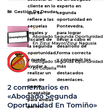
cliente en lo
experto en
Categorías
Gestión De Deudas
que se
segunda
refiere a las
oportunidad en
secuelas
Pontevedra,
legales y
para lograr
Abogado Segunda Oportunidad
fiscales de
llevar a cabo el
En Zizur Mayor/Zizur Nagusia
la segunda
desarrollo de
oportunidad,
forma correcta
y puede
y conseguir los
Abogado Segunda Oportunidad
ayudar a
más
En Godella
realizar un
destacados
plan de
desenlaces.
2 comentarios en
pagos
aceptable
«Abogado Segunda
para ambas
Oportunidad En Tomiño»
partes.