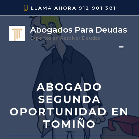
Saltar
LLAMA AHORA
912 901 381
al
contenido
Abogados Para Deudas
Expertos en Resolver Deudas
MENÚ
ABOGADO
SEGUNDA
OPORTUNIDAD EN
TOMIÑO