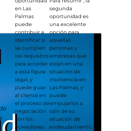
oportunidad
Para resumir , la
en Las
segunda
Palmas
oportunidad es
puede
una excelente
contribuir a
opción para
identificar si
aquellas
se cumplen
personas y
los requisitos
empresas que
para acceder
están en una
a esta figura
situación de
legal, y
insolvencia en
puede guiar
Las Palmas, y
al cliente en
puede
el proceso de
empujarlos a
de
negociación
salir de su
a
con los
situación de
acreedores.
endeudamiento.