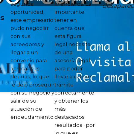
segunda
financieros. Es
desaparec
oportunidad,
importante
as
este empresario
tener en
pudo negociar
cuenta que
con sus
esta figura
acreedores y
legal necesita
llegar a un
de una
convenio para
asesoría legal
achicar sus
para poder
deudas, lo que
llevar a cabo el
le dejó proseguir
trámite
con su negocio y
correctamente
salir de su
y obtener los
situación de
más
endeudamiento.
destacados
resultados , por
lo que es