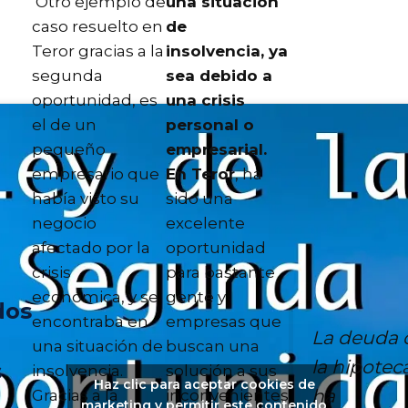
Otro ejemplo de
una situación
caso resuelto en
de
Teror gracias a la
insolvencia, ya
segunda
sea debido a
oportunidad, es
una crisis
el de un
personal o
pequeño
empresarial.
empresario que
En Teror
, ha
había visto su
sido una
negocio
excelente
afectado por la
oportunidad
crisis
para bastante
económica, y se
gente y
dos
encontraba en
empresas que
La deuda 
una situación de
buscan una
la hipotec
s
insolvencia.
solución a sus
Haz clic para aceptar cookies de
ha
Gracias a la
inconvenientes
marketing y permitir este contenido