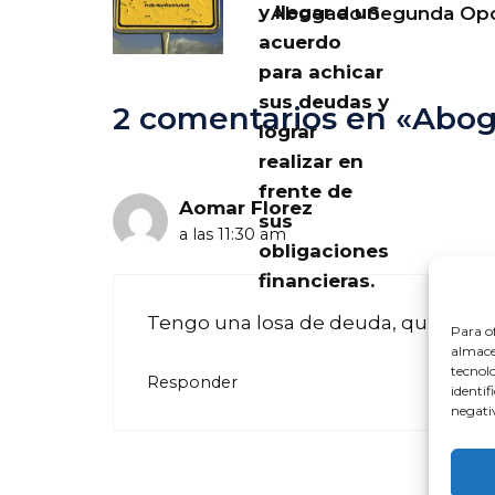
y llegar a un
Abogado Segunda Opor
acuerdo
para achicar
sus deudas y
2 comentarios en «Abo
lograr
realizar en
frente de
Aomar Florez
sus
a las 11:30 am
obligaciones
financieras.
Tengo una losa de deuda, quiero 
Para of
almacen
tecnol
Responder
identif
negativ