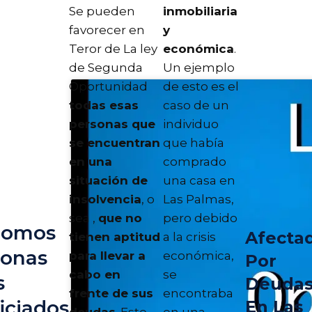
Se pueden
inmobiliaria
favorecer en
y
Teror de La ley
económica
.
de Segunda
Un ejemplo
Oportunidad
de esto es el
todas esas
caso de un
personas que
individuo
se encuentran
que había
en una
comprado
situación de
una casa en
insolvencia
, o
Las Palmas,
sea ,
que no
pero debido
nomos
Afecta
tienen aptitud
a la crisis
sonas
para llevar a
económica,
Por
cabo en
se
s
Deuda
frente de sus
encontraba
iciados
En Las
deudas
. Esto
en una