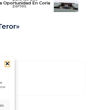
 Oportunidad En Coria
partes.
Teror»
as
ectar
as