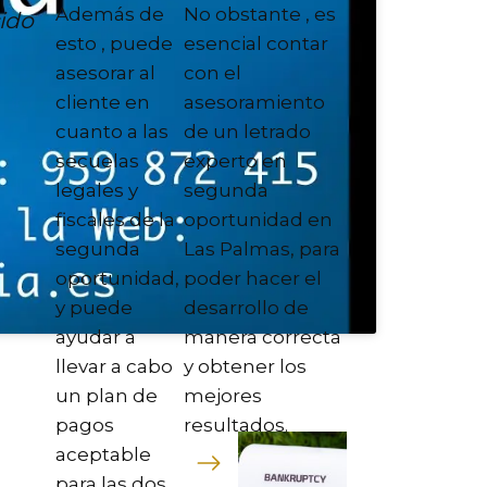
Además de
No obstante , es
ido
esto , puede
esencial contar
asesorar al
con el
cliente en
asesoramiento
cuanto a las
de un letrado
secuelas
experto en
legales y
segunda
fiscales de la
oportunidad en
segunda
Las Palmas, para
oportunidad,
poder hacer el
y puede
desarrollo de
ayudar a
manera correcta
llevar a cabo
y obtener los
un plan de
mejores
pagos
resultados.
aceptable
para las dos