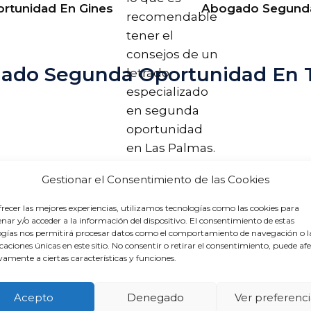
tunidad En Gines
Abogado Segunda
recomendable
tener el
consejos de un
gado Segunda Oportunidad En 
letrado
especializado
en segunda
oportunidad
en Las Palmas.
Gestionar el Consentimiento de las Cookies
acogerme
recer las mejores experiencias, utilizamos tecnologías como las cookies para
ar y/o acceder a la información del dispositivo. El consentimiento de estas
ogías nos permitirá procesar datos como el comportamiento de navegación o l
icaciones únicas en este sitio. No consentir o retirar el consentimiento, puede af
amente a ciertas características y funciones.
Acepto
Denegado
Ver preferenci