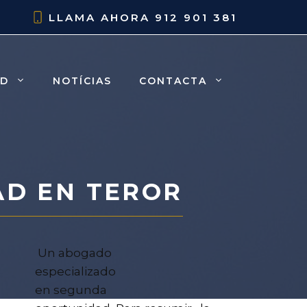
LLAMA AHORA
912 901 381
AD
NOTÍCIAS
CONTACTA
D EN TEROR
Un abogado
especializado
en segunda