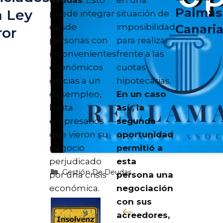
Palmas
a Ley
puede integrar
situación de
desde
imposibilidad
Canari
ror
personas con
para realizar
inconvenientes
frente a las
económicos
cuotas
gracias a un
hipotecarias.
desempleo,
En un caso
hasta
así , la
empresarios
segunda
que vieron su
oportunidad
negocio
permitió a
perjudicado
esta
Categorías
Gestión De Deudas
por una crisis
persona una
económica.
negociación
con sus
acreedores,