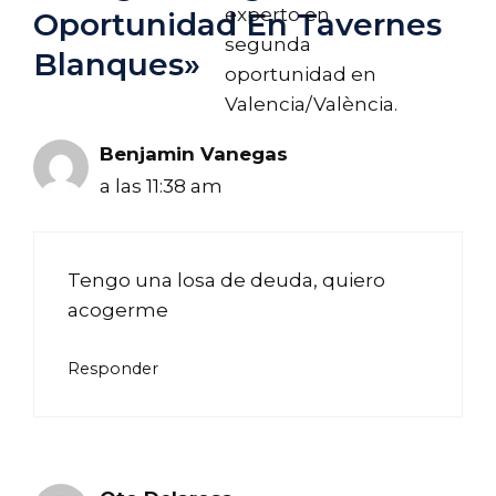
experto en
Oportunidad En Tavernes
segunda
Blanques»
oportunidad en
Valencia/València.
Benjamin Vanegas
a las 11:38 am
Tengo una losa de deuda, quiero
acogerme
Responder