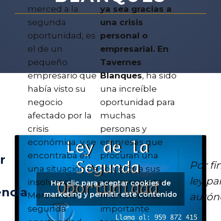
merced a la
ya sea gracias a
segunda
una crisis
oportunidad, es
personal o
el de un
empresarial. En
pequeño
Tavernes
empresario que
Blanques
, ha sido
había visto su
una increíble
negocio
oportunidad para
afectado por la
muchas
crisis
personas y
económica, y se
empresas que
encontraba en
procuran una
r
Por fi
una situación de
solución a sus
ley pa
insolvencia.
inconvenientes
Haz clic para aceptar cookies de
ència
marketing y permitir este contenido
autó
Merced a la
financieros. Es
segunda
importante