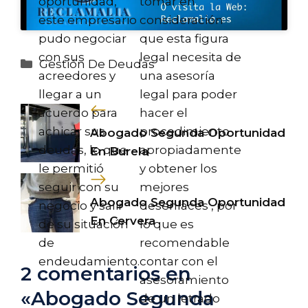
oportunidad,
tomar en
este empresario
consideración
pudo negociar
que esta figura
con sus
legal necesita de
Categorías
Gestión De Deudas
acreedores y
una asesoría
llegar a un
legal para poder
acuerdo para
hacer el
achicar sus
procedimiento
Abogado Segunda Oportunidad
deudas, lo que
apropiadamente
En Burela
le permitió
y obtener los
seguir con su
mejores
Abogado Segunda Oportunidad
negocio y salir
desenlaces , por
En Cervera
de su situación
lo que es
de
recomendable
endeudamiento.
contar con el
2 comentarios en
asesoramiento
«Abogado Segunda
de un letrado