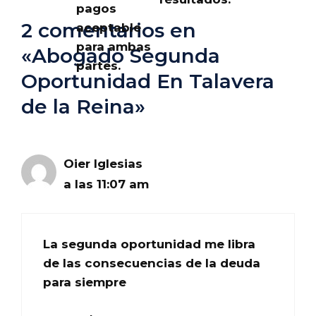
pagos
2 comentarios en
aceptable
para ambas
«Abogado Segunda
partes.
Oportunidad En Talavera
de la Reina»
Oier Iglesias
a las 11:07 am
La segunda oportunidad me libra
de las consecuencias de la deuda
para siempre