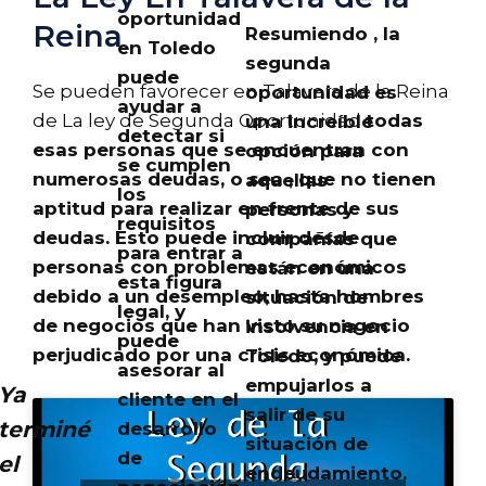
oportunidad
Reina
Resumiendo , la
en Toledo
segunda
puede
Se pueden favorecer en Talavera de la Reina
oportunidad es
ayudar a
de La ley de Segunda Oportunidad
todas
una increíble
detectar si
esas personas que se encuentran con
opción para
se cumplen
numerosas deudas, o sea ,
que no tienen
aquellas
los
aptitud para realizar en frente de sus
personas y
requisitos
deudas
. Esto puede incluir desde
compañías que
para entrar a
personas con problemas económicos
están en una
esta figura
debido a un desempleo, hasta hombres
situación de
legal, y
de negocios que han visto su negocio
insolvencia en
puede
perjudicado por una crisis económica.
Toledo, y puede
asesorar al
empujarlos a
Ya
cliente en el
salir de su
terminé
desarrollo
situación de
de
el
endeudamiento.