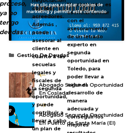
negociación
proceso,
No obstante , es
Haz clic para aceptar cookies de
con los
marketing y permitir este contenido
ya no
esencial contar
acreedores.
con el
tengo
Además ,
asesoramiento
deudas
puede
de un letrado
asesorar al
experto en
cliente en
segunda
Categorías
Gestión De Deudas
cuanto a las
oportunidad en
secuelas
Toledo, para
legales y
poder llevar a
fiscales de
cabo el
Abogado Segunda Oportunidad
la segunda
desarrollo de
En Coslada
oportunidad,
manera
y puede
adecuada y
contribuir a
Abogado Segunda Oportunidad
conseguir los
llevar a cabo
En Puerto de Santa María (El)
mejores
un plan de
resultados.