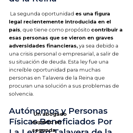
La segunda oportunidad
es una figura
legal recientemente introducida en el
país
, que tiene como propósito
contribuir a
esas personas que se vieron en graves
adversidades financieras,
ya sea debido a
una crisis personal o empresarial, a salir de
su situación de deuda. Esta ley fue una
increíble oportunidad para muchas
personas en Talavera de la Reina que
procuran una solución a sus problemas de
solvencia.
Autónomos y Personas
Un abogado
Físicas Beneficiados Por
experto en
segunda
La Ley En Talavera de la