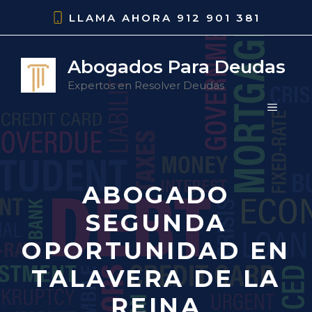
Saltar
LLAMA AHORA
912 901 381
al
contenido
Abogados Para Deudas
Expertos en Resolver Deudas
MENÚ
ABOGADO
SEGUNDA
OPORTUNIDAD EN
TALAVERA DE LA
REINA