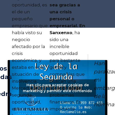
oportunidad, es
sea gracias a
el de un
una crisis
pequeño
personal o
empresario que
empresarial. En
había visto su
Sanxenxo
, ha
negocio
sido una
afectado por la
increíble
crisis
oportunidad
económica, y
para bastante
Han
estaba en una
gente y
os
paraliz
situación de
compañías que
udas
mi
insolvencia.
buscan una
Haz clic para aceptar cookies de
embarg
Merced a la
solución a sus
marketing y permitir este contenido
edra
segunda
problemas
de la
oportunidad,
financieros. Es
nómina
este empresario
importante