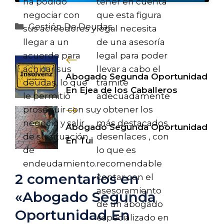
ha podido
tener en cuenta
negociar con
que esta figura
Categorías
Gestión De Deudas
sus acreedores y
legal necesita
llegar a un
de una asesoría
acuerdo para
legal para poder
achicar sus
llevar a cabo el
Abogado Segunda Oportunidad
deudas, lo que
trámite
En Ejea de los Caballeros
le permitió
adecuadamente
proseguir con su
y obtener los
negocio y salir
más destacados
Abogado Segunda Oportunidad
de su situación
desenlaces , con
En Tui
de
lo que es
endeudamiento.
recomendable
2 comentarios en
contar con el
asesoramiento
«Abogado Segunda
de un abogado
Oportunidad En
especializado en