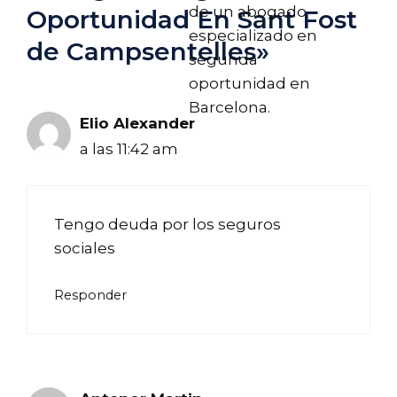
de un abogado
Oportunidad En Sant Fost
especializado en
de Campsentelles»
segunda
oportunidad en
Barcelona.
Elio Alexander
a las 11:42 am
Tengo deuda por los seguros
sociales
Responder