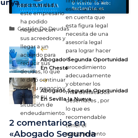
financieros. Es
lunya
oportunidad,
esencial tener
este empresario
en cuenta que
ha podido
esta figura legal
Categorías
Gestión De Deudas
negociar con
necesita de una
sus acreedores y
asesoría legal
llegar a un
para lograr hacer
acuerdo para
el
Abogado Segunda Oportunidad
reducir sus
procedimiento
En Cheste
deudas, lo que
adecuadamente
le dejó continuar
y obtener los
con su negocio y
Abogado Segunda Oportunidad
más destacados
salir de su
En Sevilla la Nueva
desenlaces , por
situación de
lo que es
endeudamiento.
recomendable
2 comentarios en
tener el
«Abogado Segunda
asesoramiento