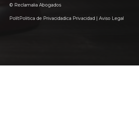
© Reclamalia Abogados
Polít
Politica de Privacidad
ica Privacidad |
Aviso Legal