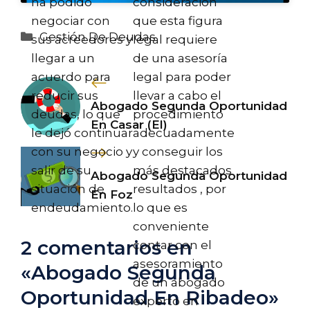
ha podido
consideración
negociar con
que esta figura
Categorías
Gestión De Deudas
sus acreedores y
legal requiere
llegar a un
de una asesoría
acuerdo para
legal para poder
reducir sus
llevar a cabo el
Abogado Segunda Oportunidad
deudas, lo que
procedimiento
En Casar (El)
le dejó continuar
adecuadamente
con su negocio y
y conseguir los
salir de su
más destacados
Abogado Segunda Oportunidad
situación de
resultados , por
En Foz
endeudamiento.
lo que es
conveniente
2 comentarios en
contar con el
asesoramiento
«Abogado Segunda
de un abogado
Oportunidad En Ribadeo»
experto en