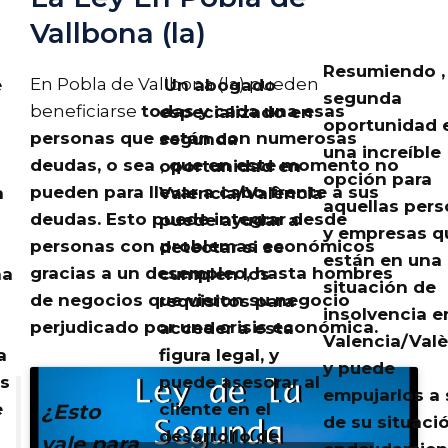
Vallbona (la)
Resumiendo , 
En Pobla de Vallbona (la) pueden
e
Un abogado
segunda
beneficiarse
todas y cada una esas
especializado en
oportunidad 
personas que están con numerosas
segunda
una increíble
deudas, o sea ,
que en este momento no
oportunidad en
opción para
pueden para llevar a cabo frente a sus
a
Valencia/València
aquellas per
deudas
. Esto puede integrar desde
puede ayudar a
y empresas q
personas con problemas económicos
detectar si se
están en una
gracias a un desempleo, hasta hombres
na
cumplen los
situación de
de negocios que vieron su negocio
requisitos para
insolvencia e
perjudicado por una crisis económica.
acceder a esta
Valencia/Valè
a
figura legal, y
y puede
s
puede asesorar al
empujarlos a s
e
cliente en el
¿Esto
de su situaci
desarrollo de
vale para