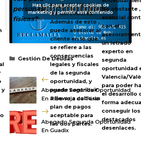
endeudamien
negociación con
Haz clic para aceptar cookies de
personas
No obstante ,
marketing y permitir este contenido
los acreedores.
esencial cont
físicas?
Además de esto ,
con el
n
puede asesorar al
asesoramient
cliente en lo que
un letrado
se refiere a las
experto en
consecuencias
Categorías
Gestión De Deudas
segunda
al
legales y fiscales
oportunidad 
r
de la segunda
Valencia/Valè
o
oportunidad, y
para poder h
 y
puede contribuir
Abogado Segunda Oportunidad
el desarrollo 
a llevar a cabo un
En Riba-roja de Túria
forma adecua
plan de pagos
conseguir lo
lo
aceptable para
destacados
Abogado Segunda Oportunidad
las dos partes.
desenlaces.
En Guadix