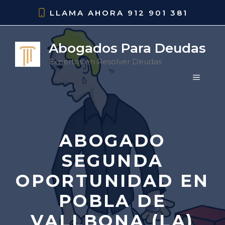
Saltar
LLAMA AHORA
912 901 381
al
contenido
Abogados Para Deudas
Expertos en Resolver Deudas
MENÚ
ABOGADO
SEGUNDA
OPORTUNIDAD EN
POBLA DE
VALLBONA (LA)