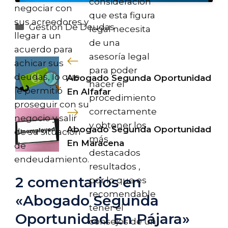
consideración
negociar con
que esta figura
sus acreedores y
Categorías
Gestión De Deudas
legal necesita
llegar a un
de una
acuerdo para
asesoría legal
achicar sus
para poder
deudas, lo que
Abogado Segunda Oportunidad
hacer el
le permitió
En Alfafar
procedimiento
proseguir con su
correctamente
negocio y salir
y obtener los
Abogado Segunda Oportunidad
de su situación
más
En Maracena
de
destacados
endeudamiento.
resultados ,
2 comentarios en
por lo que es
recomendable
«Abogado Segunda
tener el
Oportunidad En Pájara»
consejos de un