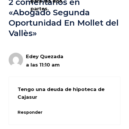
2 comentarios en
para las dos
partes.
«Abogado Segunda
Oportunidad En Mollet del
Vallès»
Edey Quezada
a las 11:10 am
Tengo una deuda de hipoteca de
Cajasur
Responder