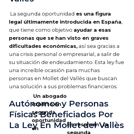
La segunda oportunidad
es una figura
legal últimamente introducida en España
,
que tiene como objetivo
ayudar a esas
personas que se han visto en graves
dificultades económicas,
así sea gracias a
una crisis personal o empresarial, a salir de
su situación de endeudamiento. Esta ley fue
una increíble ocasión para muchas
personas en Mollet del Vallès que buscan
una solución a sus problemas financieros.
Un abogado
Autónomos y Personas
experto en
segunda
Físicas Beneficiados Por
oportunidad
La Ley En Mollet del Vallès
En resumen , la
en
segunda