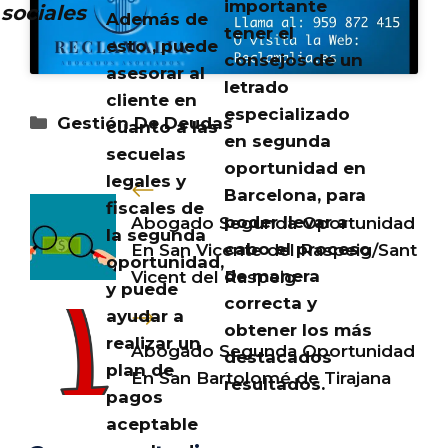
importante
sociales
Además de
tener el
esto , puede
consejos de un
asesorar al
letrado
cliente en
especializado
Categorías
Gestión De Deudas
cuanto a las
en segunda
secuelas
oportunidad en
legales y
Barcelona, para
fiscales de
poder llevar a
Abogado Segunda Oportunidad
la segunda
cabo el proceso
En San Vicente del Raspeig/Sant
oportunidad,
de manera
Vicent del Raspeig
y puede
correcta y
ayudar a
obtener los más
realizar un
Abogado Segunda Oportunidad
destacados
plan de
En San Bartolomé de Tirajana
resultados.
pagos
aceptable