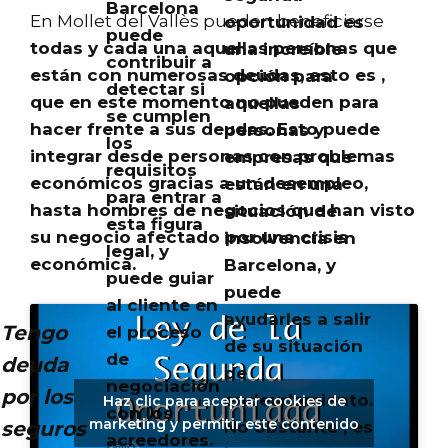
Barcelona
En Mollet del Vallès pueden beneficiarse
oportunidad es
puede
todas y cada una aquellas personas que
una increíble
contribuir a
están con numerosas deudas, esto es ,
opción para
detectar si
que en este momento no pueden para
aquellas
se cumplen
hacer frente a sus deudas
. Esto puede
personas y
los
integrar desde personas con problemas
empresas que
requisitos
económicos gracias a un desempleo,
están en una
para entrar a
hasta hombres de negocios que han visto
situación de
esta figura
su negocio afectado por una crisis
insolvencia en
legal, y
económica.
Barcelona, y
puede guiar
puede
al cliente en
ayudarles a salir
Tengo
el proceso
de su situación
de
deuda
de
negociación
por los
endeudamiento.
Haz clic para aceptar cookies de
con los
marketing y permitir este contenido
seguros
No obstante , es
acreedores.