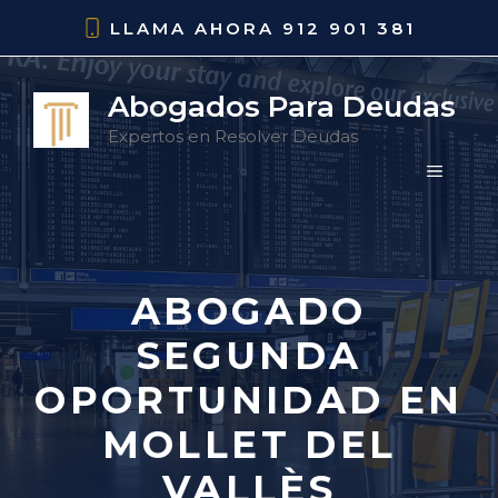
Saltar
LLAMA AHORA
912 901 381
al
contenido
Abogados Para Deudas
Expertos en Resolver Deudas
MENÚ
ABOGADO
SEGUNDA
OPORTUNIDAD EN
MOLLET DEL
VALLÈS