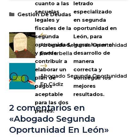
cuanto a las
letrado
secuelas
especializado
Categorías
Gestión De Deudas
legales y
en segunda
fiscales de la
oportunidad en
segunda
León, para
oportunidad,
lograr hacer el
Abogado Segunda Oportunidad
y puede
desarrollo de
En Marbella
contribuir a
manera
elaborar un
correcta y
Abogado Segunda Oportunidad
plan de
conseguir los
En Cádiz
pagos
mejores
aceptable
resultados.
para las dos
2 comentarios en
partes.
«Abogado Segunda
Oportunidad En León»