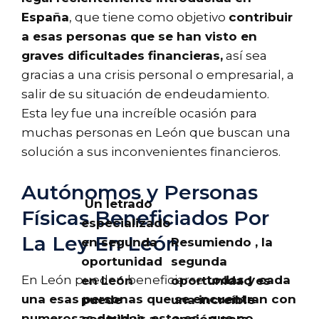
España
, que tiene como objetivo
contribuir
a esas personas que se han visto en
graves dificultades financieras,
así sea
gracias a una crisis personal o empresarial, a
salir de su situación de endeudamiento.
Esta ley fue una increíble ocasión para
muchas personas en León que buscan una
solución a sus inconvenientes financieros.
Autónomos y Personas
Un letrado
Físicas Beneficiados Por
especializado
La Ley En León
en segunda
Resumiendo , la
oportunidad
segunda
En León pueden beneficiarse
todas y cada
en León
oportunidad es
una esas personas que se encuentran con
puede
una increíble
numerosas deudas, esto es ,
que no
contribuir a
opción para