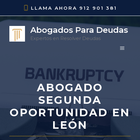
Saltar
LLAMA AHORA
912 901 381
al
contenido
Abogados Para Deudas
Expertos en Resolver Deudas
MENÚ
ABOGADO
SEGUNDA
OPORTUNIDAD EN
LEÓN