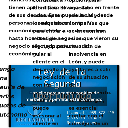
tienen aptitud para llevar a cabo en frente
identificar si
aquellas
de sus deudas
. Esto puede incluir desde
se cumplen
personas y
personas con inconvenientes
los requisitos
compañías que
económicos debido a un desempleo,
para entrar a
se encuentran
hasta hombres de negocios que vieron su
esta figura
en una
negocio afectado por una crisis
legal, y puede
situación de
económica.
guiar al
insolvencia en
cliente en el
León, y puede
engo
desarrollo de
ayudarles a salir
negociación
de su situación
na
con los
de
euda de
acreedores.
endeudamiento.
Haz clic para aceptar cookies de
arias
marketing y permitir este contenido
Además ,
Sin embargo ,
uotas de
puede
es esencial
utónomo
asesorar al
contar con el
cliente en
consejos de un