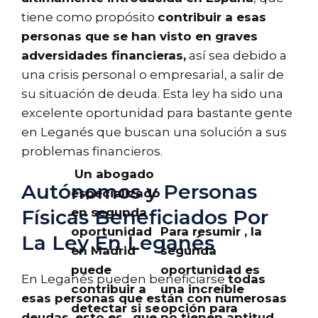
tiene como propósito
contribuir a esas
personas que se han visto en graves
adversidades financieras,
así sea debido a
una crisis personal o empresarial, a salir de
su situación de deuda. Esta ley ha sido una
excelente oportunidad para bastante gente
en Leganés que buscan una solución a sus
problemas financieros.
Un abogado
Autónomos y Personas
especializado
en segunda
Físicas Beneficiados Por
oportunidad
Para resumir , la
La Ley En Leganés
en Madrid
segunda
puede
oportunidad es
En Leganés pueden beneficiarse
todas
contribuir a
una increíble
esas personas que están con numerosas
detectar si se
opción para
deudas, esto es ,
que no tienen aptitud