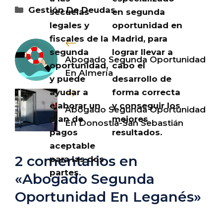
Categorías
Gestión De Deudas
secuelas
en segunda
legales y
oportunidad en
fiscales de la
Madrid, para
segunda
lograr llevar a
Abogado Segunda Oportunidad
oportunidad,
cabo el
En Almería
y puede
desarrollo de
ayudar a
forma correcta
elaborar un
y conseguir los
Abogado Segunda Oportunidad
plan de
mejores
En Donostia-San Sebastián
pagos
resultados.
aceptable
2 comentarios en
para las dos
partes.
«Abogado Segunda
Oportunidad En Leganés»