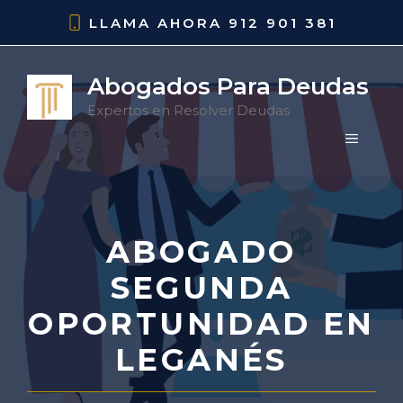
Saltar
LLAMA AHORA
912 901 381
al
contenido
Abogados Para Deudas
Expertos en Resolver Deudas
MENÚ
ABOGADO
SEGUNDA
OPORTUNIDAD EN
LEGANÉS