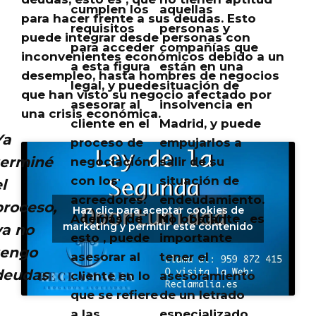
cumplen los
aquellas
para hacer frente a sus deudas
. Esto
requisitos
personas y
puede integrar desde personas con
para acceder
compañías que
inconvenientes económicos debido a un
a esta figura
están en una
desempleo, hasta hombres de negocios
legal, y puede
situación de
que han visto su negocio afectado por
asesorar al
insolvencia en
una crisis económica.
cliente en el
Madrid, y puede
Ya
proceso de
empujarlos a
terminé
negociación
salir de su
con los
situación de
l
acreedores.
endeudamiento.
proceso,
Haz clic para aceptar cookies de
Además de
No obstante , es
marketing y permitir este contenido
ya no
esto , puede
importante
tengo
asesorar al
tener el
deudas
cliente en lo
asesoramiento
que se refiere
de un letrado
a las
especializado