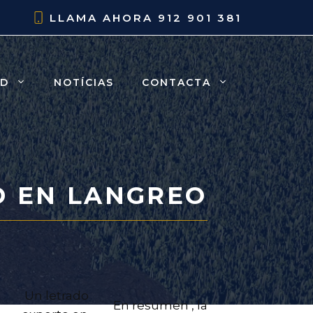
LLAMA AHORA
912 901 381
AD
NOTÍCIAS
CONTACTA
 EN LANGREO
Un letrado
En resumen , la