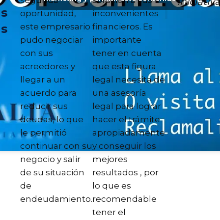
iniciativ
as
oportunidad,
inconvenientes
este empresario
financieros. Es
as
pudo negociar
importante
con sus
tener en cuenta
acreedores y
que esta figura
llegar a un
legal necesita de
acuerdo para
una asesoría
reducir sus
legal para lograr
deudas, lo que
hacer el trámite
le permitió
apropiadamente
continuar con su
y conseguir los
negocio y salir
mejores
de su situación
resultados , por
de
lo que es
endeudamiento.
recomendable
tener el