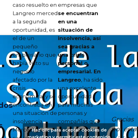
caso resuelto en
empresas que
Langreo merced
se encuentran
a la segunda
en una
oportunidad, es
situación de
el de un
insolvencia, así
pequeño
sea gracias a
empresario que
una crisis
había visto su
personal o
negocio
empresarial. En
afectado por la
Langreo
, ha sido
crisis
una excelente
económica, y se
oportunidad
dos
encontraba en
para muchas
una situación de
personas y
Gracias
insolvencia.
compañías que
s
por esta
Merced a la
procuran una
Haz clic para aceptar cookies de
marketing y permitir este contenido
segunda
solución a sus