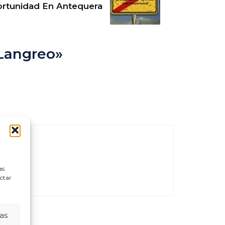
tunidad En Antequera
Langreo»
as
ectar
as