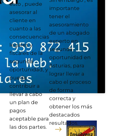
as
esto , puede
importante
asesorar al
tener el
cliente en
asesoramiento
cuanto a las
de un abogado
consecuencias
experto en
legales y
segunda
fiscales de la
oportunidad en
segunda
Asturias, para
oportunidad, y
lograr llevar a
puede
cabo el proceso
contribuir a
de forma
llevar a cabo
correcta y
un plan de
obtener los más
pagos
destacados
aceptable para
resultados.
las dos partes.