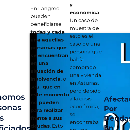
y
En Langreo
económica
.
pueden
Un caso de
beneficiarse
muestra de
todas y cada
esto es el
una aquellas
caso de una
personas que
persona que
se encuentran
había
en una
comprado
situación de
una vivienda
insolvencia
, o
en Asturias,
sea ,
que en
pero debido
este momento
nomos
Afecta
a la crisis
no pueden
sonas
económica,
Por
para realizar
se
s
Deuda
frente a sus
encontraba
deudas
. Esto
iciados
En
en una