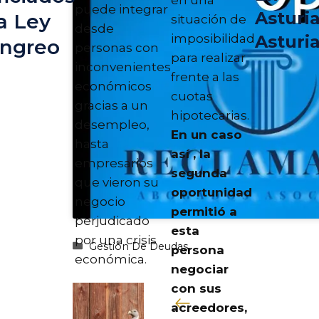
puede integrar
Asturi
a Ley
situación de
desde
imposibilidad
Asturi
angreo
personas con
para realizar
inconvenientes
frente a las
económicos
cuotas
gracias a un
hipotecarias.
desempleo,
En un caso
hasta
así , la
empresarios
segunda
que vieron su
oportunidad
negocio
permitió a
perjudicado
esta
por una crisis
Categorías
Gestión De Deudas
persona
económica.
negociar
con sus
acreedores,