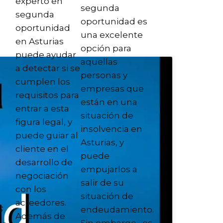
experto en
segunda
segunda
oportunidad es
oportunidad
una excelente
en Asturias
opción para
puede ayudar
aquellas
a detectar si se
personas y
cumplen los
empresas que
requisitos para
están en una
entrar a esta
situación de
figura legal, y
insolvencia en
puede guiar al
Asturias, y
cliente en el
puede
desarrollo de
empujarlos a
negociación
salir de su
con los
situación de
acreedores.
s
endeudamiento.
Además de
Sin embargo , es