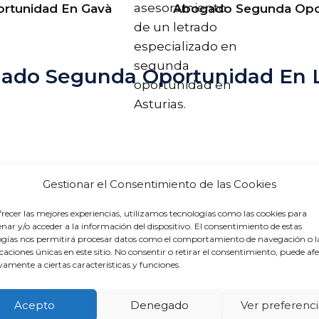
asesoramiento
rtunidad En Gavà
Abogado Segunda Opor
de un letrado
especializado en
segunda
gado Segunda Oportunidad En 
oportunidad en
Asturias.
Gestionar el Consentimiento de las Cookies
recer las mejores experiencias, utilizamos tecnologías como las cookies para
ar y/o acceder a la información del dispositivo. El consentimiento de estas
ogías nos permitirá procesar datos como el comportamiento de navegación o l
icaciones únicas en este sitio. No consentir o retirar el consentimiento, puede af
amente a ciertas características y funciones.
Acepto
Denegado
Ver preferenci