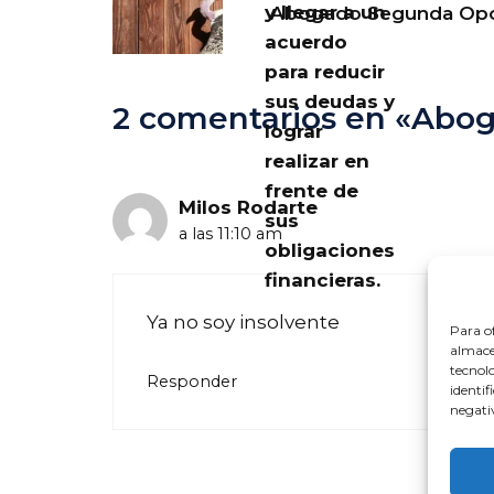
y llegar a un
Abogado Segunda Opo
acuerdo
para reducir
sus deudas y
2 comentarios en «Abo
lograr
realizar en
frente de
Milos Rodarte
sus
a las 11:10 am
obligaciones
financieras.
Ya no soy insolvente
Para of
almacen
tecnol
Responder
identif
negativ