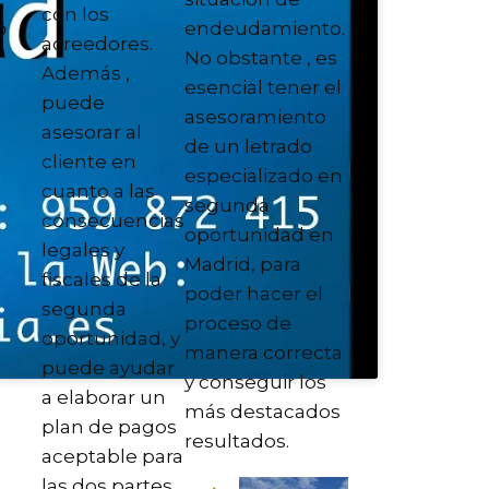
con los
o
endeudamiento.
acreedores.
No obstante , es
Además ,
esencial tener el
puede
asesoramiento
asesorar al
de un letrado
cliente en
especializado en
cuanto a las
segunda
consecuencias
oportunidad en
legales y
Madrid, para
fiscales de la
poder hacer el
segunda
proceso de
oportunidad, y
manera correcta
puede ayudar
y conseguir los
a elaborar un
más destacados
plan de pagos
resultados.
aceptable para
las dos partes.