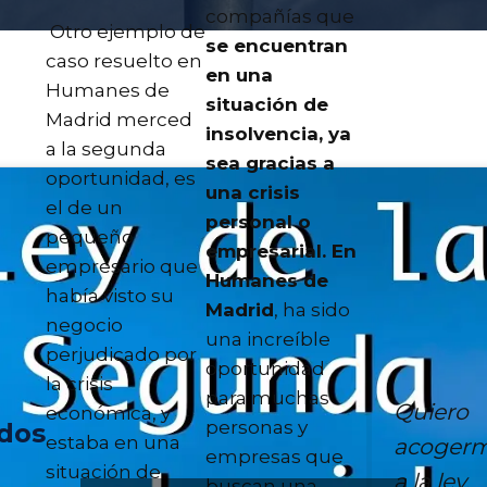
compañías que
Otro ejemplo de
se encuentran
caso resuelto en
en una
Humanes de
situación de
Madrid merced
insolvencia, ya
a la segunda
sea gracias a
oportunidad, es
una crisis
el de un
personal o
pequeño
empresarial. En
empresario que
Humanes de
había visto su
Madrid
, ha sido
negocio
una increíble
perjudicado por
oportunidad
la crisis
para muchas
Quiero
económica, y
personas y
dos
estaba en una
acoger
empresas que
situación de
a la ley,
buscan una