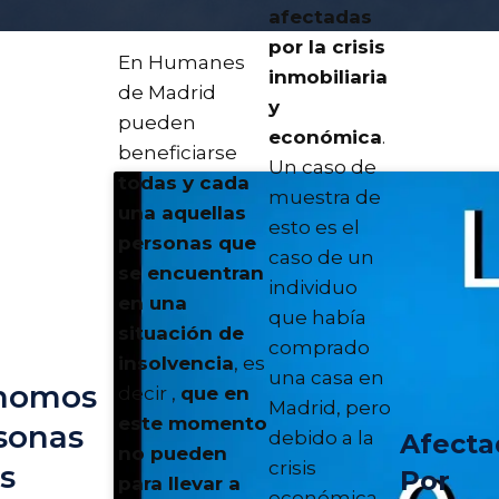
afectadas
por la crisis
En Humanes
inmobiliaria
de Madrid
y
pueden
económica
.
beneficiarse
Un caso de
todas y cada
muestra de
una aquellas
esto es el
personas que
caso de un
se encuentran
individuo
en una
que había
situación de
comprado
insolvencia
, es
una casa en
nomos
decir ,
que en
Madrid, pero
este momento
sonas
debido a la
Afecta
no pueden
crisis
as
Por
para llevar a
económica,