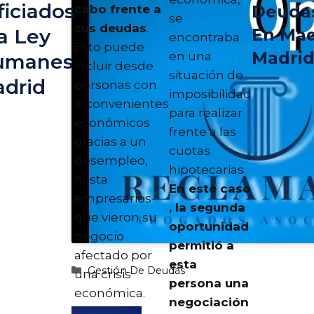
iciados
Deuda
cabo frente a
se
sus deudas
.
En Mad
a Ley
encontraba
Esto puede
Madri
en una
umanes
incluir desde
situación de
adrid
personas con
imposibilidad
inconvenientes
para realizar
económicos
frente a las
gracias a un
cuotas
desempleo,
hipotecarias.
hasta
En este caso
empresarios
, la segunda
que vieron su
oportunidad
negocio
permitió a
afectado por
esta
Categorías
Gestión De Deudas
una crisis
persona una
económica.
negociación