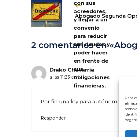
con sus
acreedores,
Abogado Segunda Opo
y llegar a un
convenio
para reducir
2 comentarios en «Abo
sus deudas y
poder hacer
en frente de
sus
Drako Chavarria
a las 11:23 am
obligaciones
financieras.
Para of
Por fin una ley para autónomos
almacen
tecnol
identif
Responder
negativ