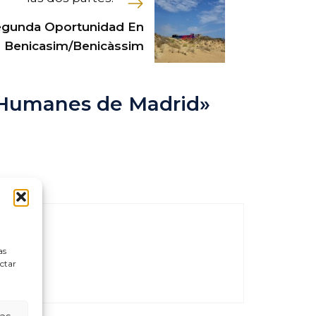
gunda Oportunidad En
Benicasim/Benicàssim
 Humanes de Madrid»
as
ectar