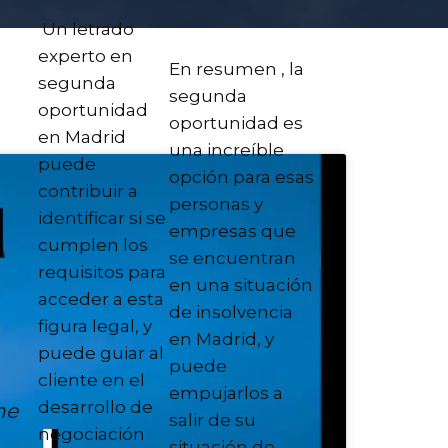
Un letrado
experto en
En resumen , la
segunda
segunda
oportunidad
oportunidad es
en Madrid
una increíble
puede
opción para esas
contribuir a
personas y
identificar si se
empresas que
cumplen los
se encuentran
requisitos para
en una situación
acceder a esta
de insolvencia
figura legal, y
en Madrid, y
puede guiar al
puede
cliente en el
empujarlos a
desarrollo de
me
salir de su
negociación
situación de