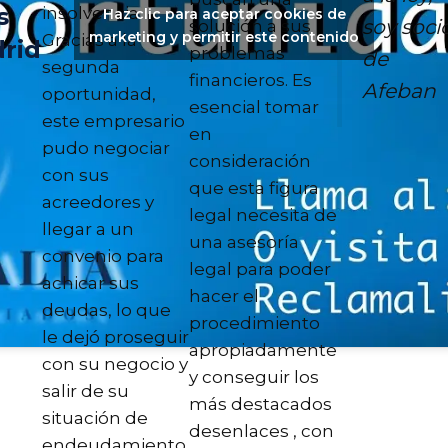
s
insolvencia.
Haz clic para aceptar cookies de
soy soci
solución a sus
marketing y permitir este contenido
Gracias a la
rid
problemas
de
segunda
d
financieros. Es
Afeban
oportunidad,
esencial tomar
este empresario
en
pudo negociar
consideración
con sus
que esta figura
acreedores y
legal necesita de
llegar a un
una asesoría
convenio para
legal para poder
achicar sus
hacer el
deudas, lo que
procedimiento
le dejó proseguir
apropiadamente
con su negocio y
y conseguir los
salir de su
más destacados
situación de
desenlaces , con
endeudamiento.