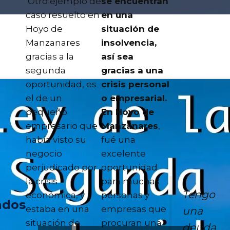
Otro ejemplo de
se encuentran
caso resuelto en
en una
Hoyo de
situación de
Manzanares
insolvencia,
gracias a la
así sea
segunda
gracias a una
oportunidad, es
crisis personal
el de un
o empresarial.
pequeño
En Hoyo de
empresario que
Manzanares
,
había visto su
fué una
negocio
excelente
perjudicado por
oportunidad
la crisis
para muchas
Tengo
económica, y
personas y
ados
estaba en una
empresas que
una
situación de
procuran una
deuda