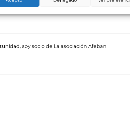
Acepto
Denegado
Ver preferenci
unidad, soy socio de La asociación Afeban