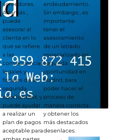
acreedores.
endeudamiento.
Además ,
Sin embargo , es
puede
importante
asesorar al
tener el
cliente en lo
asesoramiento
que se refiere
de un letrado
a las
especializado en
consecuencias
segunda
legales y
oportunidad en
fiscales de la
Madrid, para
segunda
poder hacer el
oportunidad, y
proceso de
puede ayudar
manera correcta
a realizar un
y obtener los
plan de pagos
más destacados
aceptable para
desenlaces.
ambas partes.