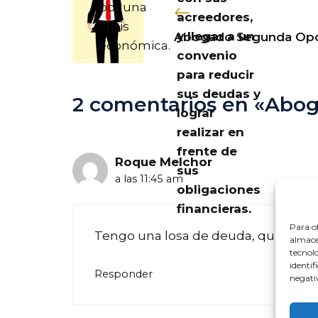
por una
acreedores,
crisis
y llegar a un
Abogado Segunda Opo
económica.
convenio
para reducir
sus deudas y
2 comentarios en «Abo
lograr
realizar en
frente de
Roque Melchor
sus
a las 11:45 am
obligaciones
financieras.
Para of
Tengo una losa de deuda, quiero 
almacen
tecnol
identif
Responder
negativ