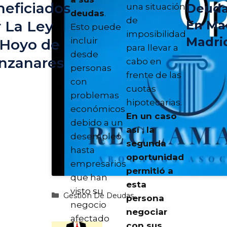
eficiados
Deud
una situación
deudas
.
de
En Ma
 La Ley
Esto puede
imposibilidad
Madri
incluir
 Hoyo de
para llevar a
desde
nzanares
cabo en
personas
frente de las
con
cuotas
problemas
hipotecarias.
económicos
En un caso
debido a un
así , la
desempleo,
segunda
hasta
oportunidad
empresarios
permitió a
que han
esta
visto su
Categorías
Gestión De Deudas
persona
negocio
negociar
afectado
con sus