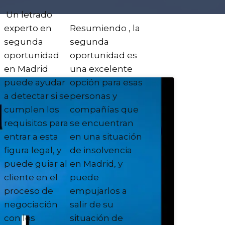
Un letrado
experto en
Resumiendo , la
segunda
segunda
oportunidad
oportunidad es
en Madrid
una excelente
puede ayudar
opción para esas
a detectar si se
personas y
cumplen los
compañías que
requisitos para
se encuentran
entrar a esta
en una situación
figura legal, y
de insolvencia
puede guiar al
en Madrid, y
cliente en el
puede
proceso de
empujarlos a
negociación
salir de su
con los
situación de