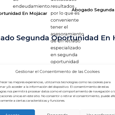
endeudamiento.
resultados ,
Abogado Segunda 
por lo que es
rtunidad En Mojácar
conveniente
tener el
asesoramiento
gado Segunda Oportunidad En 
de un letrado
especializado
en segunda
oportunidad
en Madrid.
Gestionar el Consentimiento de las Cookies
recer las mejores experiencias, utilizamos tecnologías como las cookies para
acogerme
ar y/o acceder a la información del dispositivo. El consentimiento de estas
ogías nos permitirá procesar datos como el comportamiento de navegación o l
icaciones únicas en este sitio. No consentir o retirar el consentimiento, puede af
amente a ciertas características y funciones.