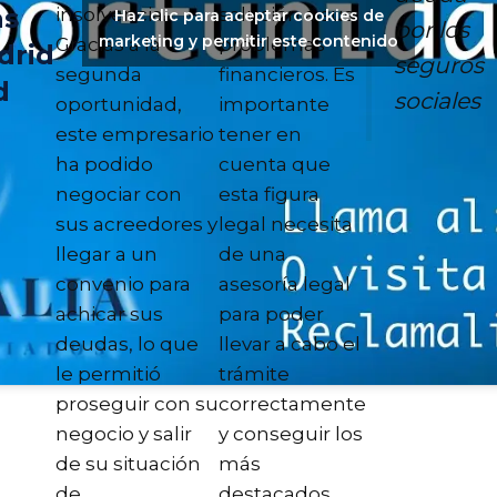
as
insolvencia.
solución a sus
Haz clic para aceptar cookies de
por los
marketing y permitir este contenido
Gracias a la
problemas
drid
seguros
segunda
financieros. Es
d
sociales
oportunidad,
importante
este empresario
tener en
ha podido
cuenta que
negociar con
esta figura
sus acreedores y
legal necesita
llegar a un
de una
convenio para
asesoría legal
achicar sus
para poder
deudas, lo que
llevar a cabo el
le permitió
trámite
proseguir con su
correctamente
negocio y salir
y conseguir los
de su situación
más
de
destacados