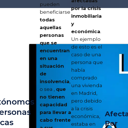
afectadas
pueden
por la crisis
beneficiarse
inmobiliaria
todas
y
aquellas
económica
.
personas
Un ejemplo
que se
de esto es el
encuentran
caso de una
en una
persona que
situación
había
de
comprado
insolvencia
,
una vivienda
o sea ,
que
en Madrid,
no tienen
tónomos
pero debido
capacidad
a la crisis
ersonas
para llevar a
Afect
económica,
cabo frente
icas
Por
estaba en
a sus