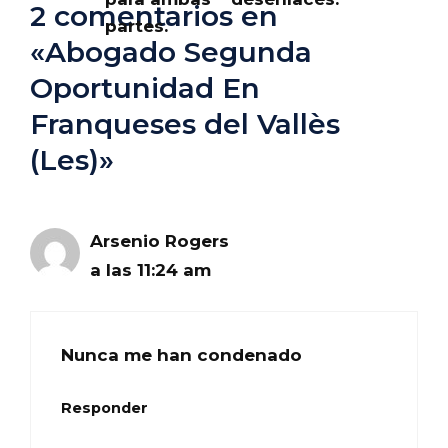
2 comentarios en
partes.
«Abogado Segunda
Oportunidad En
Franqueses del Vallès
(Les)»
Arsenio Rogers
a las 11:24 am
Nunca me han condenado
Responder