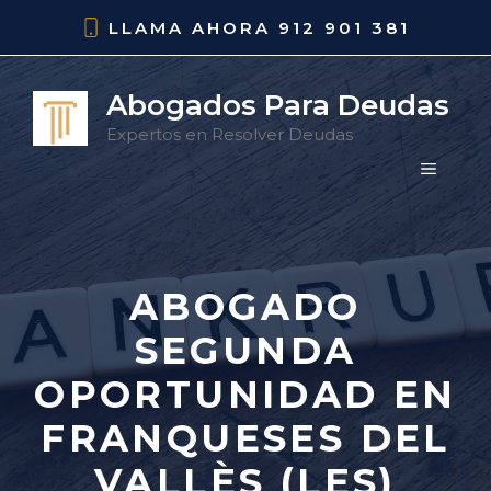
Saltar
LLAMA AHORA
912 901 381
al
contenido
Abogados Para Deudas
Expertos en Resolver Deudas
MENÚ
ABOGADO
SEGUNDA
OPORTUNIDAD EN
FRANQUESES DEL
VALLÈS (LES)