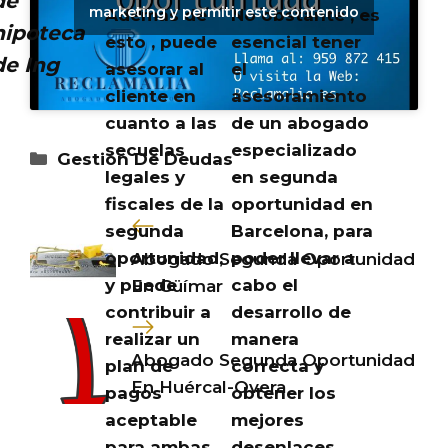
de
marketing y permitir este contenido
Además de
No obstante , es
hipoteca
esto , puede
esencial tener
de Ing
asesorar al
el
cliente en
asesoramiento
cuanto a las
de un abogado
secuelas
especializado
Categorías
Gestión De Deudas
legales y
en segunda
fiscales de la
oportunidad en
segunda
Barcelona, para
oportunidad,
poder llevar a
Abogado Segunda Oportunidad
y puede
cabo el
En Güímar
contribuir a
desarrollo de
realizar un
manera
Abogado Segunda Oportunidad
plan de
correcta y
En Huércal-Overa
pagos
obtener los
aceptable
mejores
para ambas
desenlaces.