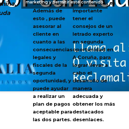
marketing y permitir este contenido
mina,
acreedores.
No obstante , es
Además de
importante
uda
esto , puede
tener el
asesorar al
consejos de un
cliente en
letrado experto
cuanto a las
en segunda
consecuencias
oportunidad en
legales y
A Coruña, para
fiscales de la
lograr llevar a
segunda
cabo el
oportunidad, y
desarrollo de
puede ayudar
manera
a realizar un
adecuada y
plan de pagos
obtener los más
aceptable para
destacados
las dos partes.
desenlaces.