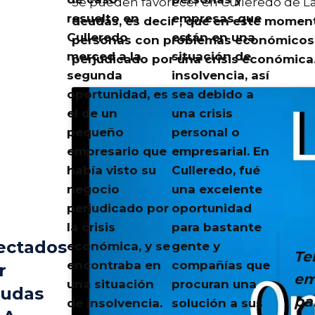
Se pueden favorecer en Culleredo de 
resuelto en
empresas que
deudas, es decir ,
que en este momento
Culleredo
están en una
personas con problemas económicos g
merced a la
situación de
perjudicado por una crisis económica
segunda
insolvencia, así
oportunidad, es
sea debido a
el de un
una crisis
pequeño
personal o
empresario que
empresarial. En
había visto su
Culleredo
, fué
negocio
una excelente
perjudicado por
oportunidad
la crisis
para bastante
ectados
económica, y se
gente y
Te
encontraba en
compañías que
r
em
una situación
procuran una
udas
pa
de insolvencia.
solución a sus