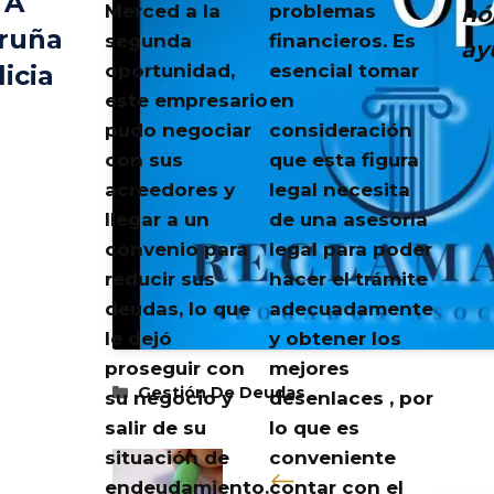
 A
nó
Merced a la
problemas
ruña
segunda
financieros. Es
ay
oportunidad,
esencial tomar
icia
este empresario
en
pudo negociar
consideración
con sus
que esta figura
acreedores y
legal necesita
llegar a un
de una asesoría
convenio para
legal para poder
reducir sus
hacer el trámite
deudas, lo que
adecuadamente
le dejó
y obtener los
proseguir con
mejores
Categorías
Gestión De Deudas
su negocio y
desenlaces , por
salir de su
lo que es
situación de
conveniente
endeudamiento.
contar con el