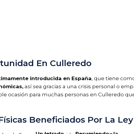
unidad En Culleredo
ltimamente introducida en España
, que tiene com
onómicas,
así sea gracias a una crisis personal o empr
ble ocasión para muchas personas en Culleredo que
ísicas Beneficiados Por La Ley
Un letrado
Resumiendo , la