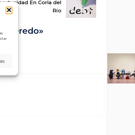
rtunidad En Coria del
Río
Culleredo»
as
ectar
as