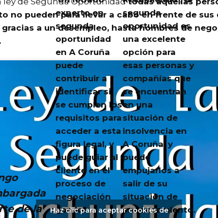
La ley de Segunda Oportunidad
todas aquellas per
experto en
segunda
 no pueden para llevar a cabo en frente de sus
segunda
oportunidad es
racias a un desempleo, hasta hombres de negoc
oportunidad
una excelente
.
en A Coruña
opción para
puede
esas personas y
contribuir a
compañías que
identificar si
se encuentran
se cumplen los
en una
requisitos para
situación de
acceder a esta
insolvencia en
figura legal, y
A Coruña, y
puede guiar al
puede
cliente en el
empujarlos a
ngo
proceso de
salir de su
bargada
negociación
situación de
rte de la
con los
endeudamiento.
Haz clic para aceptar cookies de