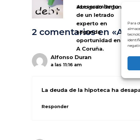
asesoramiento
Abogado Segunda Opo
de un letrado
experto en
Para of
almacen
2 comentarios en «Abo
segunda
tecnol
oportunidad en
identif
negativ
A Coruña.
Alfonso Duran
a las 11:16 am
La deuda de la hipoteca ha desap
Responder