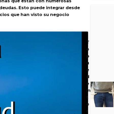
sonas que están con numerosas
 deudas
. Esto puede integrar desde
ios que han visto su negocio
T
e
p
u
e
d
e
in
t
e
r