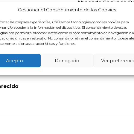
Abogado Segunda Opo
rtunidad En Durango
Gestionar el Consentimiento de las Cookies
recer las mejores experiencias, utilizamos tecnologías como las cookies para
ar y/o acceder a la información del dispositivo. El consentimiento de estas
gado Segunda Oportunidad En 
ogías nos permitirá procesar datos como el comportamiento de navegación o l
icaciones únicas en este sitio. No consentir o retirar el consentimiento, puede af
amente a ciertas características y funciones.
Acepto
Denegado
Ver preferenci
arecido