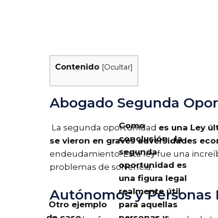
Contenido
[
Ocultar
]
Abogado Segunda Oport
Como
La segunda oportunidad
es una Ley ú
conclusión , la
se vieron en graves adversidades ec
segunda
endeudamiento. Esta ley fue una increí
oportunidad es
problemas de solvencia.
una figura legal
realmente útil
Autónomos y Personas F
Otro ejemplo
para aquellas
de caso
personas y