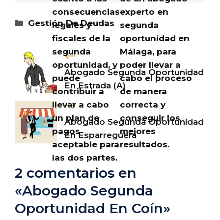
consecuencias
experto en
Categorías
Gestión De Deudas
legales y
segunda
fiscales de la
oportunidad en
segunda
Málaga, para
oportunidad, y
poder llevar a
Abogado Segunda Oportunidad
puede
cabo el proceso
En Estrada (A)
contribuir a
de manera
llevar a cabo
correcta y
un plan de
conseguir los
Abogado Segunda Oportunidad
pagos
mejores
En Esparreguera
aceptable para
resultados.
las dos partes.
2 comentarios en
«Abogado Segunda
Oportunidad En Coín»