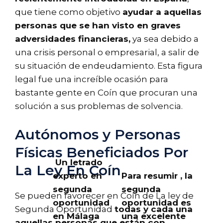
que tiene como objetivo
ayudar a aquellas
personas que se han visto en graves
adversidades financieras,
ya sea debido a
una crisis personal o empresarial, a salir de
su situación de endeudamiento. Esta figura
legal fue una increíble ocasión para
bastante gente en Coín que procuran una
solución a sus problemas de solvencia.
Autónomos y Personas
Físicas Beneficiados Por
Un letrado
La Ley En Coín
experto en
Para resumir , la
segunda
segunda
Se pueden favorecer en Coín de La ley de
oportunidad
oportunidad es
Segunda Oportunidad
todas y cada una
en Málaga
una excelente
aquellas personas que están con