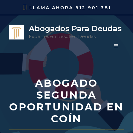
Saltar
LLAMA AHORA
912 901 381
al
contenido
Abogados Para Deudas
Expertos en Resolver Deudas
MENÚ
ABOGADO
SEGUNDA
OPORTUNIDAD EN
COÍN