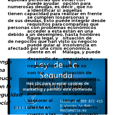
puede ayudar
opción para
numerosas deudas, es decir ,
que no
a identificar si
aquellas
tienen capacidad para realizar en frente
se cumplen los
personas y
de sus deudas
. Esto puede integrar desde
requisitos para
compañías que
personas con problemas económicos
acceder a esta
están en una
debido a un desempleo, hasta hombres
figura legal, y
situación de
de negocios que han visto su negocio
puede guiar al
insolvencia en
afectado por una crisis económica.
cliente en el
Málaga, y puede
desarrollo de
empujarlos a
engo
negociación
salir de su
na
con los
situación de
euda
acreedores.
endeudamiento.
Haz clic para aceptar cookies de
n la
Además ,
Sin embargo ,
marketing y permitir este contenido
puede
es importante
eguridad
asesorar al
tener el
cial
cliente en
asesoramiento
cuanto a las
de un abogado