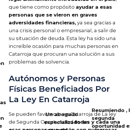
que tiene como propósito
ayudar a esas
personas que se vieron en graves
adversidades financieras,
ya sea gracias a
una crisis personal o empresarial, a salir de
su situación de deuda. Esta ley ha sido una
increíble ocasión para muchas personas en
Catarroja que procuran una solución a sus
problemas de solvencia.
ón
Autónomos y Personas
Físicas Beneficiados Por
La Ley En Catarroja
nas
Resumiendo , 
Se pueden favorecer en Catarroja de La ley
Un abogado
en
segunda
de Segunda Oportunidad
todas y cada una
especializado en
e
oportunidad e
esas personas que están con numerosas
segunda