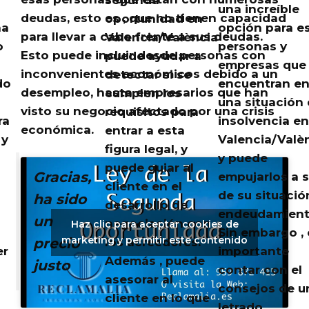
una increíble
deudas, esto es ,
que no tienen capacidad
oportunidad en
na
opción para e
para llevar a cabo frente a sus deudas
.
Valencia/València
o
personas y
Esto puede incluir desde personas con
puede ayudar a
empresas que
inconvenientes económicos debido a un
detectar si se
do
encuentran e
desempleo, hasta empresarios que han
cumplen los
una situación
visto su negocio afectado por una crisis
requisitos para
ra
insolvencia en
económica.
entrar a esta
 y
Valencia/Valèn
figura legal, y
y puede
puede guiar al
Gracias,
empujarlos a s
cliente en el
de su situació
ha sido
desarrollo de
endeudamient
un
negociación con
Haz clic para aceptar cookies de
Sin embargo , 
marketing y permitir este contenido
precio
los acreedores.
er
importante
Además , puede
justo
contar con el
asesorar al
l
consejos de u
cliente en lo que
a
letrado