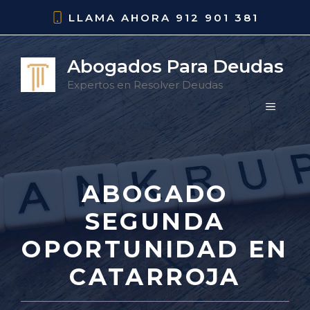
Saltar
LLAMA AHORA
912 901 381
al
contenido
Abogados Para Deudas
Expertos en Resolver Deudas
MENÚ
ABOGADO
SEGUNDA
OPORTUNIDAD EN
CATARROJA