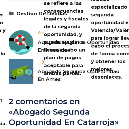
se refiere a las
especializado
consecuencias
Categorías
Gestión De Deudas
er
segunda
legales y fiscales
to
oportunidad e
de la segunda
 y
Valencia/Valèn
oportunidad, y
para lograr lle
puede ayudar a
Abogado Segunda Oportunidad
cabo el proce
llevar a cabo un
En Novelda
 lo
de forma corr
plan de pagos
y obtener los
aceptable para
mejores
Abogado Segunda Oportunidad
ambas partes.
desenlaces.
En Ames
2 comentarios en
n
«Abogado Segunda
Oportunidad En Catarroja»
ia.