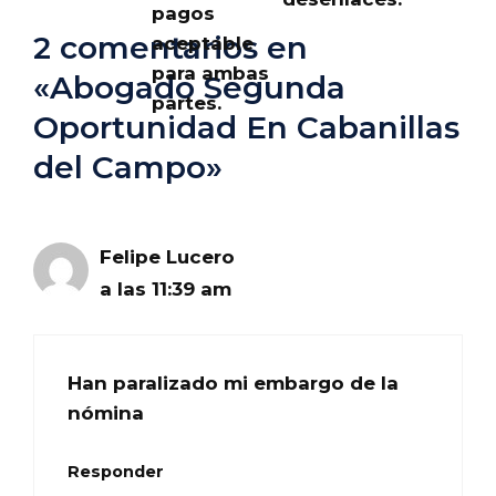
pagos
2 comentarios en
aceptable
para ambas
«Abogado Segunda
partes.
Oportunidad En Cabanillas
del Campo»
Felipe Lucero
a las 11:39 am
Han paralizado mi embargo de la
nómina
Responder