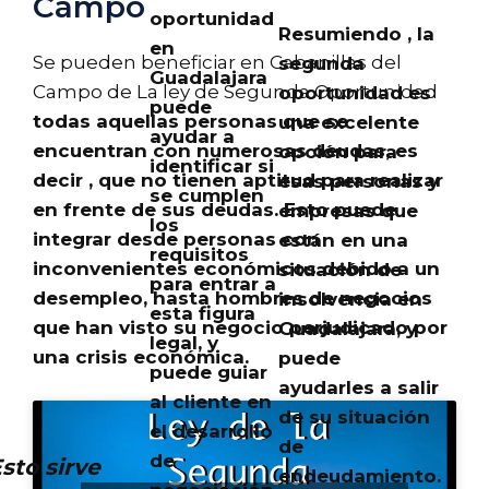
Campo
oportunidad
Resumiendo , la
en
Se pueden beneficiar en Cabanillas del
segunda
Guadalajara
Campo de La ley de Segunda Oportunidad
oportunidad es
puede
todas aquellas personas que se
una excelente
ayudar a
encuentran con numerosas deudas, es
opción para
identificar si
decir ,
que no tienen aptitud para realizar
esas personas y
se cumplen
en frente de sus deudas
. Esto puede
empresas que
los
integrar desde personas con
están en una
requisitos
inconvenientes económicos debido a un
situación de
para entrar a
desempleo, hasta hombres de negocios
insolvencia en
esta figura
que han visto su negocio perjudicado por
Guadalajara, y
legal, y
una crisis económica.
puede
puede guiar
ayudarles a salir
al cliente en
de su situación
el desarrollo
de
de
sto sirve
endeudamiento.