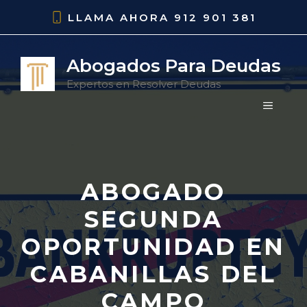
Saltar
LLAMA AHORA
912 901 381
al
contenido
Abogados Para Deudas
Expertos en Resolver Deudas
MENÚ
ABOGADO
SEGUNDA
OPORTUNIDAD EN
CABANILLAS DEL
CAMPO