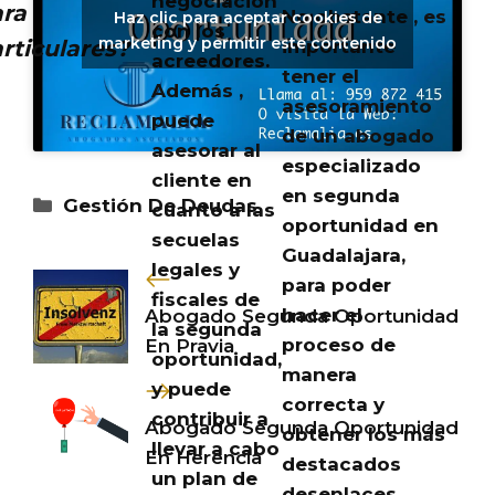
negociación
ra
No obstante , es
Haz clic para aceptar cookies de
con los
marketing y permitir este contenido
rticulares?
importante
acreedores.
tener el
Además ,
asesoramiento
puede
de un abogado
asesorar al
especializado
cliente en
en segunda
Categorías
Gestión De Deudas
cuanto a las
oportunidad en
secuelas
Guadalajara,
legales y
para poder
fiscales de
hacer el
Abogado Segunda Oportunidad
la segunda
proceso de
En Pravia
oportunidad,
manera
y puede
correcta y
contribuir a
Abogado Segunda Oportunidad
obtener los más
llevar a cabo
En Herencia
destacados
un plan de
desenlaces.