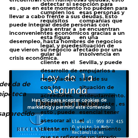
detectar si se
opción para
es ,
que en este momento no pueden para
cumplen los
esas personas y
llevar a cabo frente a sus deudas
. Esto
requisitos
compañías que
puede integrar desde personas con
para entrar a
se encuentran
inconvenientes económicos gracias a un
esta figura
en una
desempleo, hasta hombres de negocios
legal, y puede
situación de
que vieron su negocio afectado por una
guiar al
insolvencia en
crisis económica.
cliente en el
Sevilla, y puede
desarrollo de
empujarlos a
negociación
salir de su
 deuda de
con los
situación de
hipoteca
acreedores.
endeudamiento.
Haz clic para aceptar cookies de
Además de
No obstante , es
marketing y permitir este contenido
esto , puede
esencial tener
saparecido
asesorar al
el
cliente en lo
asesoramiento
que se refiere
de un letrado