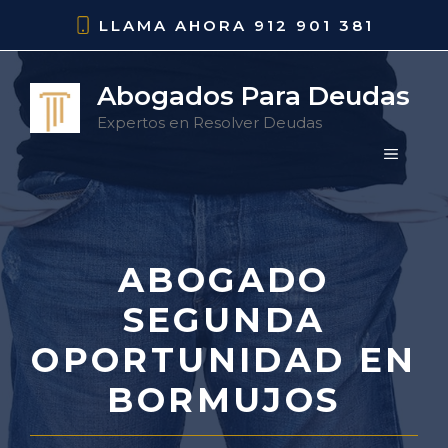
Saltar
LLAMA AHORA
912 901 381
al
contenido
Abogados Para Deudas
Expertos en Resolver Deudas
MENÚ
ABOGADO
SEGUNDA
OPORTUNIDAD EN
BORMUJOS