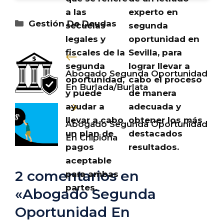
a las
experto en
Categorías
Gestión De Deudas
secuelas
segunda
legales y
oportunidad en
fiscales de la
Sevilla, para
segunda
lograr llevar a
Abogado Segunda Oportunidad
oportunidad,
cabo el proceso
En Burlada/Burlata
y puede
de manera
ayudar a
adecuada y
llevar a cabo
obtener los más
Abogado Segunda Oportunidad
un plan de
destacados
En Chipiona
pagos
resultados.
aceptable
2 comentarios en
para ambas
partes.
«Abogado Segunda
Oportunidad En