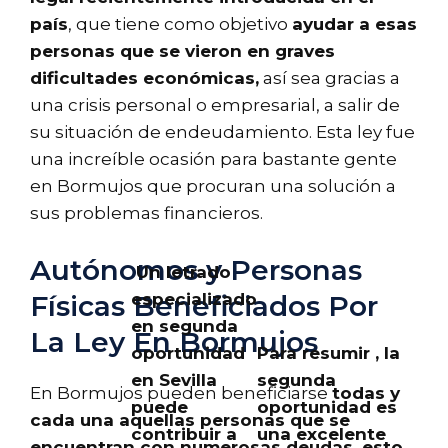
país
, que tiene como objetivo
ayudar a esas
personas que se vieron en graves
dificultades económicas,
así sea gracias a
una crisis personal o empresarial, a salir de
su situación de endeudamiento. Esta ley fue
una increíble ocasión para bastante gente
en Bormujos que procuran una solución a
sus problemas financieros.
Autónomos y Personas
Un letrado
especializado
Físicas Beneficiados Por
en segunda
La Ley En Bormujos
oportunidad
Para resumir , la
en Sevilla
segunda
En Bormujos pueden beneficiarse
todas y
puede
oportunidad es
cada una aquellas personas que se
contribuir a
una excelente
encuentran con numerosas deudas, esto