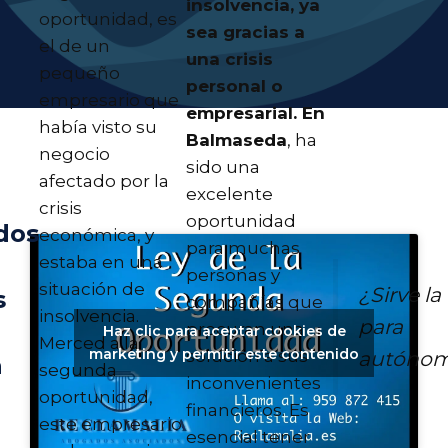
insolvencia, ya
oportunidad, es
sea gracias a
el de un
una crisis
pequeño
personal o
empresario que
empresarial. En
había visto su
Balmaseda
, ha
negocio
sido una
afectado por la
excelente
crisis
oportunidad
dos
económica, y
para muchas
estaba en una
personas y
situación de
¿Sirve la 
s
compañías que
insolvencia.
para
procuran una
Haz clic para aceptar cookies de
Merced a la
marketing y permitir este contenido
autóno
solución a sus
a
segunda
inconvenientes
oportunidad,
financieros. Es
este empresario
esencial tener