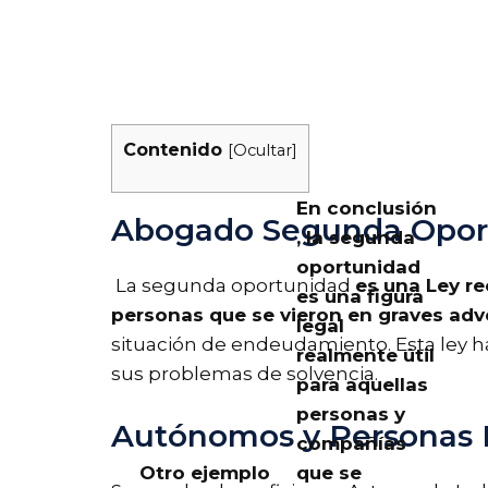
Contenido
[
Ocultar
]
En conclusión
Abogado Segunda Oport
, la segunda
oportunidad
La segunda oportunidad
es una Ley r
es una figura
personas que se vieron en graves adve
legal
situación de endeudamiento. Esta ley h
realmente útil
sus problemas de solvencia.
para aquellas
personas y
Autónomos y Personas F
compañías
Otro ejemplo
que
se