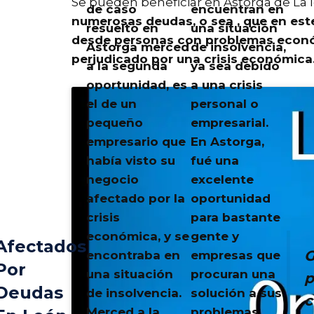
Se pueden beneficiar en Astorga de La
de caso
encuentran en
numerosas deudas, o sea ,
que en est
resuelto en
una situación
desde personas con problemas econó
Astorga merced
de insolvencia,
perjudicado por una crisis económica
a la segunda
ya sea debido
oportunidad, es
a una crisis
el de un
personal o
pequeño
empresarial.
empresario que
En Astorga
,
había visto su
fué una
negocio
excelente
afectado por la
oportunidad
crisis
para bastante
económica, y se
gente y
Afectados
G
encontraba en
empresas que
Por
una situación
procuran una
p
Deudas
de insolvencia.
solución a sus
c
Merced a la
problemas