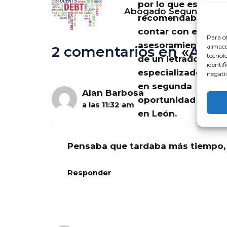
por lo que es
Abogado Segunda Opo
recomendable
contar con el
Para of
asesoramiento
almacen
2 comentarios en «Abo
tecnol
de un letrado
identif
especializado
negativ
en segunda
Alan Barbosa
oportunidad
a las 11:32 am
en León.
Pensaba que tardaba más tiempo, 
Responder