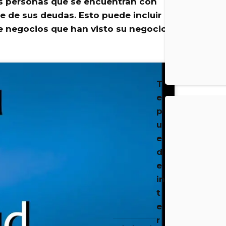
s personas que se encuentran con
te de sus deudas
. Esto puede incluir
 negocios que han visto su negocio
T
e
p
u
e
d
e
in
t
e
r