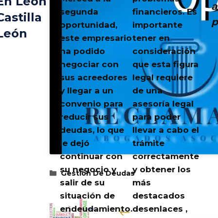
En León
a
segunda
financieros. Es
Castilla
p
oportunidad,
importante
León
este empresario
tener en
ha podido
consideración
negociar con
que esta figura
sus acreedores
legal requiere
y llegar a un
de una
convenio para
asesoría legal
reducir sus
para poder
deudas, lo que
llevar a cabo el
le dejó
trámite
continuar con
correctamente
su negocio y
y obtener los
Categorías
Gestión De Deudas
salir de su
más
situación de
destacados
endeudamiento.
desenlaces ,