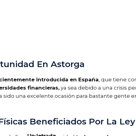
unidad En Astorga
ecientemente introducida en España
, que tiene c
rsidades financieras,
ya sea debido a una crisis per
a sido una excelente ocasión para bastante gente e
ísicas Beneficiados Por La Ley
Un letrado