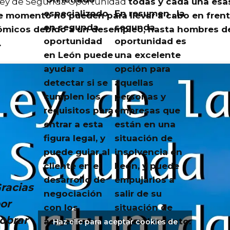
 ley de Segunda Oportunidad
todas y cada una esa
especializado
En resumen , la
e momento no pueden para llevar a cabo en fren
en segunda
segunda
micos debido a un desempleo, hasta hombres de
oportunidad
oportunidad es
.
en León puede
una excelente
ayudar a
opción para
detectar si se
aquellas
cumplen los
personas y
requisitos para
empresas que
entrar a esta
están en una
figura legal, y
situación de
puede guiar al
insolvencia en
cliente en el
León, y puede
desarrollo de
empujarlos a
racias
negociación
salir de su
or
con los
situación de
obrar
acreedores.
endeudamiento.
Haz clic para aceptar cookies de