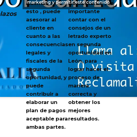
marketing y permitir este contenido
Además de
No obstante , es
esto , puede
importante
lazos
asesorar al
contar con el
cliente en
consejos de un
cuanto a las
letrado experto
consecuencias
en segunda
legales y
oportunidad en
fiscales de la
León, para
segunda
lograr hacer el
oportunidad, y
proceso de
puede
manera
contribuir a
correcta y
elaborar un
obtener los
plan de pagos
mejores
aceptable para
resultados.
ambas partes.