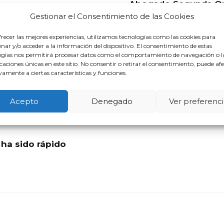
Abogado Segunda Op
rtunidad En Baiona
Gestionar el Consentimiento de las Cookies
recer las mejores experiencias, utilizamos tecnologías como las cookies para
ar y/o acceder a la información del dispositivo. El consentimiento de estas
gado Segunda Oportunidad En 
ogías nos permitirá procesar datos como el comportamiento de navegación o l
icaciones únicas en este sitio. No consentir o retirar el consentimiento, puede af
amente a ciertas características y funciones.
Acepto
Denegado
Ver preferenci
ha sido rápido