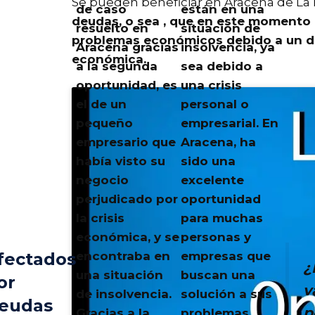
Se pueden beneficiar en Aracena de L
de caso
están en una
deudas, o sea ,
que en este momento n
resuelto en
situación de
problemas económicos debido a un de
Aracena gracias
insolvencia, ya
económica.
a la segunda
sea debido a
oportunidad, es
una crisis
el de un
personal o
pequeño
empresarial. En
empresario que
Aracena
, ha
había visto su
sido una
negocio
excelente
perjudicado por
oportunidad
la crisis
para muchas
económica, y se
personas y
encontraba en
empresas que
fectados
¿
una situación
buscan una
or
v
de insolvencia.
solución a sus
eudas
p
Gracias a la
problemas