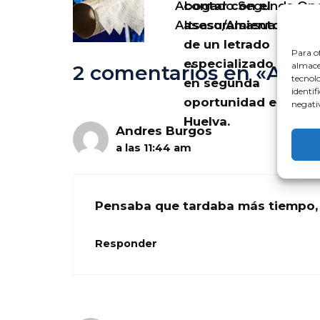
contar con el
Abogado Segunda Opo
asesoramiento
Altsasu/Alsasua
de un letrado
Para of
especializado
almacen
2 comentarios en «Abo
tecnol
en segunda
identif
oportunidad en
negativ
Huelva.
Andres Burgos
a las 11:44 am
Pensaba que tardaba más tiempo, 
Responder