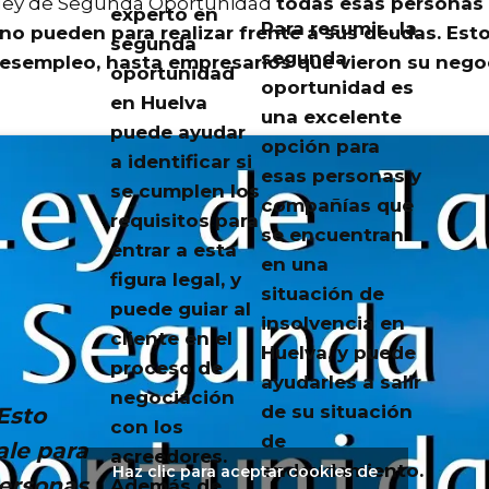
a ley de Segunda Oportunidad
todas esas personas
experto en
Para resumir , la
o pueden para realizar frente a sus deudas
. Est
segunda
segunda
sempleo, hasta empresarios que vieron su negoc
oportunidad
oportunidad es
en Huelva
una excelente
puede ayudar
opción para
a identificar si
esas personas y
se cumplen los
compañías que
requisitos para
se encuentran
entrar a esta
en una
figura legal, y
situación de
puede guiar al
insolvencia en
cliente en el
Huelva, y puede
proceso de
ayudarles a salir
negociación
de su situación
Esto
con los
de
ale para
acreedores.
endeudamiento.
Haz clic para aceptar cookies de
ersonas
Además de