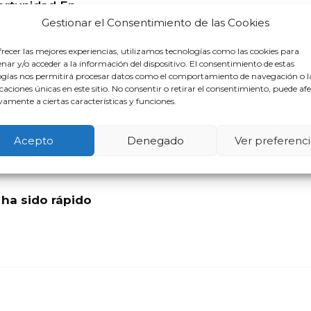
rtunidad En
Abogado Segunda Opor
Gestionar el Consentimiento de las Cookies
recer las mejores experiencias, utilizamos tecnologías como las cookies para
ar y/o acceder a la información del dispositivo. El consentimiento de estas
gado Segunda Oportunidad En 
ogías nos permitirá procesar datos como el comportamiento de navegación o l
icaciones únicas en este sitio. No consentir o retirar el consentimiento, puede af
amente a ciertas características y funciones.
Acepto
Denegado
Ver preferenci
ha sido rápido