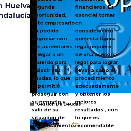
n Huelva
segunda
financieros. Es
f
ndalucía
oportunidad,
esencial tomar
este empresario
en
ha podido
consideración
negociar con
que esta figura
sus acreedores
legal requiere
y llegar a un
de una asesoría
acuerdo para
legal para lograr
reducir sus
llevar a cabo el
deudas, lo que
procedimiento
le permitió
adecuadamente
proseguir con
y obtener los
su negocio y
mejores
Categorías
Gestión De Deudas
salir de su
resultados , con
situación de
lo que es
endeudamiento.
recomendable