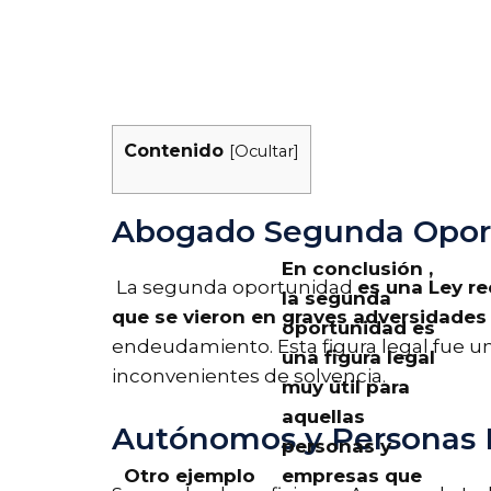
Contenido
[
Ocultar
]
Abogado Segunda Opor
En conclusión ,
La segunda oportunidad
es una Ley re
la segunda
que se vieron en graves adversidade
oportunidad es
endeudamiento. Esta figura legal fue u
una figura legal
inconvenientes de solvencia.
muy útil para
aquellas
Autónomos y Personas F
personas y
Otro ejemplo
empresas que