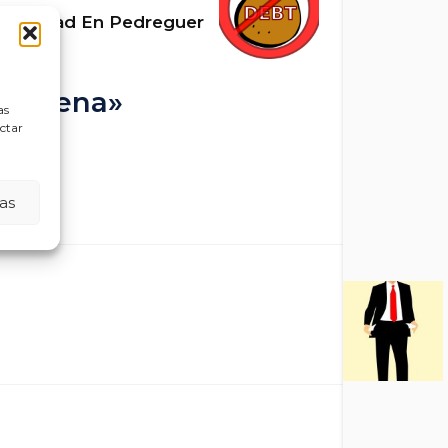
tunidad En Pedreguer
Aracena»
as
ectar
as