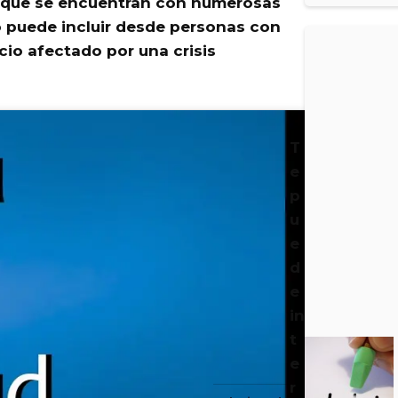
 que se encuentran con numerosas
o puede incluir desde personas con
io afectado por una crisis
T
e
p
u
e
d
e
in
t
e
r