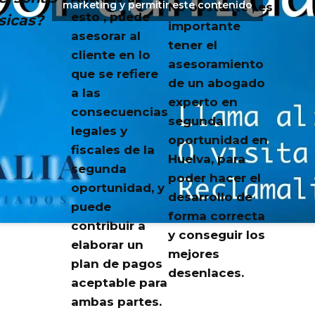
marketing y permitir este contenido
No obstante , es
esto , puede
ísicas?
importante
asesorar al
tener el
cliente en lo
asesoramiento
que se refiere
de un abogado
a las
experto en
consecuencias
segunda
legales y
oportunidad en
fiscales de la
Huelva, para
segunda
poder hacer el
oportunidad, y
desarrollo de
puede
forma correcta
contribuir a
y conseguir los
elaborar un
mejores
plan de pagos
desenlaces.
aceptable para
ambas partes.