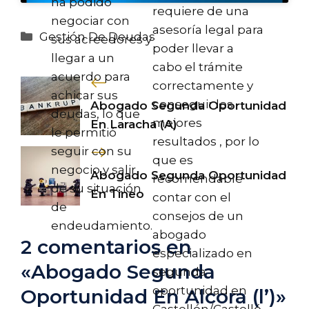
ha podido
requiere de una
negociar con
asesoría legal para
Categorías
Gestión De Deudas
sus acreedores y
poder llevar a
llegar a un
cabo el trámite
acuerdo para
correctamente y
achicar sus
conseguir los
Abogado Segunda Oportunidad
deudas, lo que
mejores
En Laracha (A)
le permitió
resultados , por lo
seguir con su
que es
negocio y salir
Abogado Segunda Oportunidad
recomendable
de su situación
En Tineo
contar con el
de
consejos de un
endeudamiento.
abogado
2 comentarios en
especializado en
«Abogado Segunda
segunda
oportunidad en
Oportunidad En Alcora (l’)»