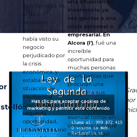
una situación de
oportunidad, es
insolvencia, ya
el de un
sea gracias a una
pequeño
crisis personal o
empresario que
empresarial. En
había visto su
Alcora (l’)
, fué una
negocio
increíble
perjudicado por
oportunidad para
la crisis
muchas personas
económica, y
y compañías que
estaba en una
procuran una
or
situación de
Gra
solución a sus
insolvencia.
por 
inconvenientes
Haz clic para aceptar cookies de
Gracias a la
stelló
marketing y permitir este contenido
inic
financieros. Es
segunda
esencial tomar en
oportunidad,
consideración que
este empresario
esta figura legal