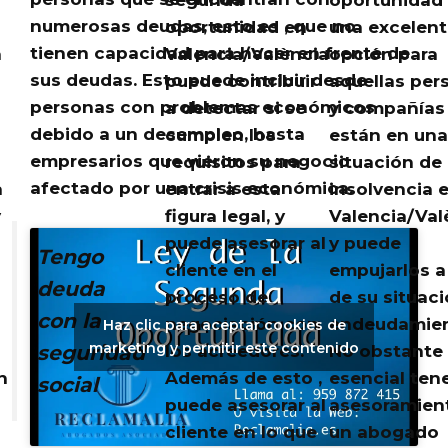
numerosas deudas, esto es ,
que no
oportunidad en
una excelent
tienen capacidad para hacer en frente de
a
Valencia/València
opción para
sus deudas
. Esto puede incluir desde
puede contribuir
aquellas per
personas con problemas económicos
a detectar si se
y compañías
debido a un desempleo, hasta
cumplen los
están en una
empresarios que vieron su negocio
requisitos para
situación de
afectado por una crisis económica.
a
entrar a esta
insolvencia 
y
figura legal, y
Valencia/Val
puede asesorar al
y puede
Tengo
cliente en el
empujarlos a 
deuda
proceso de
de su situac
con la
negociación con
endeudamien
Haz clic para aceptar cookies de
marketing y permitir este contenido
seguridad
los acreedores.
No obstante 
n
Además de esto ,
esencial tene
social
puede asesorar al
asesoramien
cliente en lo que
un abogado