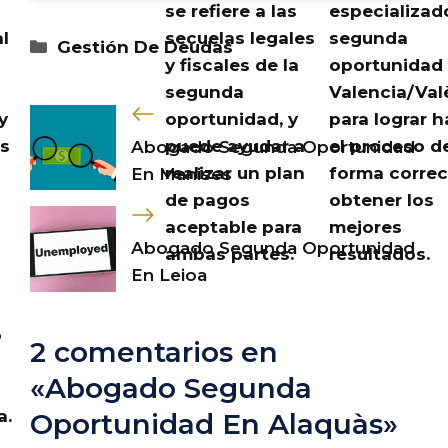
se refiere a las
especializad
l
secuelas legales
segunda
Categorías
Gestión De Deudas
y fiscales de la
oportunidad
segunda
Valencia/Val
y
oportunidad, y
para lograr h
s
puede ayudar a
el proceso d
Abogado Segunda Oportunidad
realizar un plan
forma correc
En Manises
de pagos
obtener los
aceptable para
mejores
Abogado Segunda Oportunidad
ambas partes.
resultados.
En Leioa
o
2 comentarios en
«Abogado Segunda
a.
Oportunidad En Alaquàs»