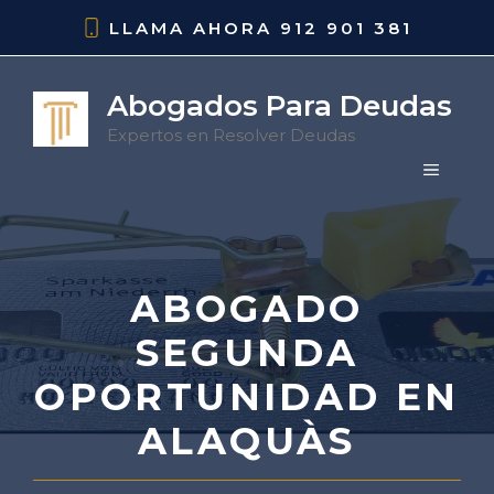
Saltar
LLAMA AHORA
912 901 381
al
contenido
Abogados Para Deudas
Expertos en Resolver Deudas
MENÚ
ABOGADO
SEGUNDA
OPORTUNIDAD EN
ALAQUÀS