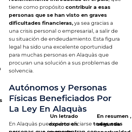
tiene como propósito
contribuir a esas
personas que se han visto en graves
dificultades financieras,
ya sea gracias a
una crisis personal o empresarial, a salir de
su situación de endeudamiento. Esta figura
legal ha sido una excelente oportunidad
para muchas personas en Alaquàs que
procuran una solución a sus problemas de
a
solvencia.
Autónomos y Personas
Físicas Beneficiados Por
s
La Ley En Alaquàs
Un letrado
En resumen , 
En Alaquàs pueden beneficiarse
todas esas
experto en
segunda
personas que se encuentran con
segunda
oportunidad