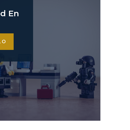
ad En
LO