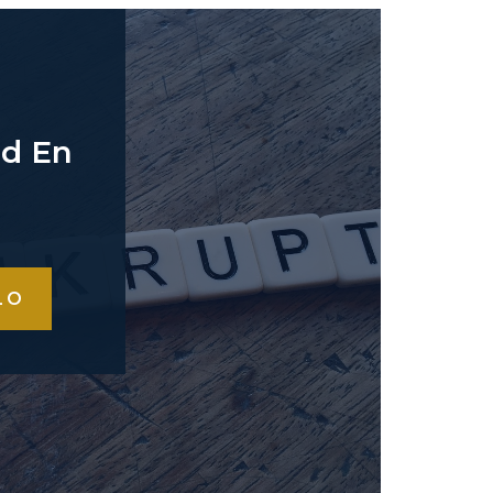
ad En
LO