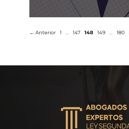
Página
Página
Página
Página
Pági
←
Anterior
1
…
147
148
149
…
180