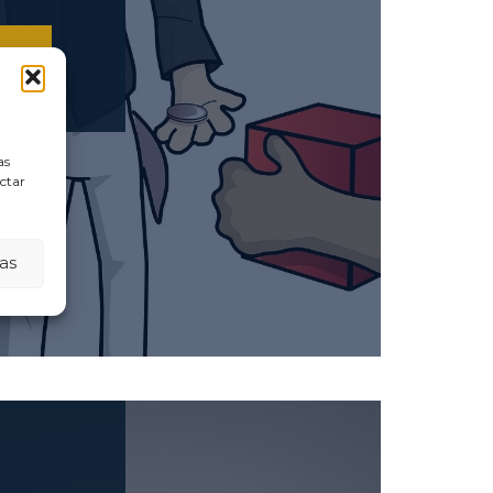
LO
as
ectar
as