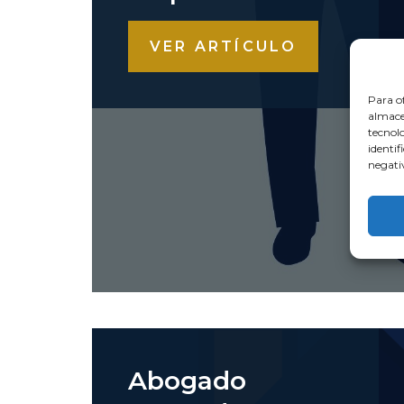
VER ARTÍCULO
Para of
almacen
tecnol
identif
negativ
Abogado