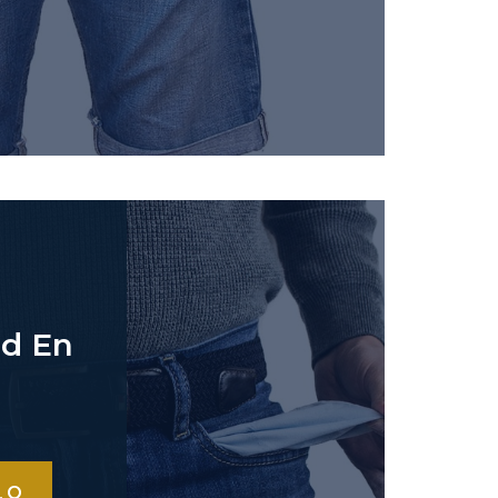
ad En
LO