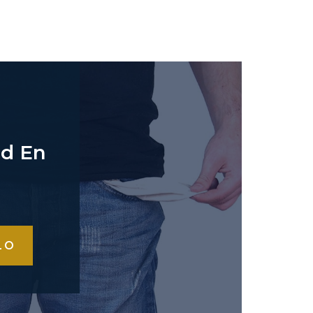
ad En
LO