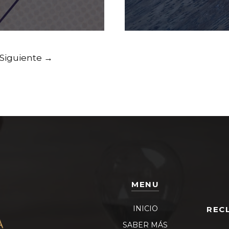
na
Siguiente
→
MENU
INICIO
REC
SABER MÁS